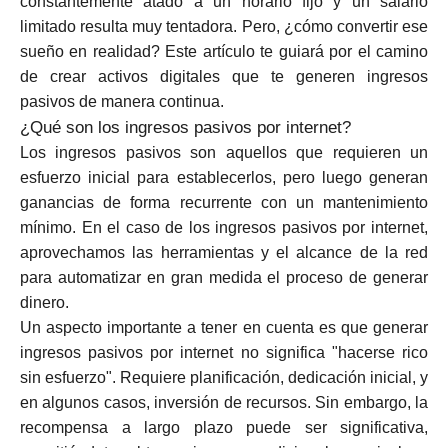
constantemente atado a un horario fijo y un salario
Selección de marca
limitado resulta muy tentadora. Pero, ¿cómo convertir ese
sueño en realidad? Este artículo te guiará por el camino
de crear activos digitales que te generen ingresos
pasivos de manera continua.
Calculadoras
¿Qué son los ingresos pasivos por internet?
Los ingresos pasivos son aquellos que requieren un
esfuerzo inicial para establecerlos, pero luego generan
Historial de Rondas
ganancias de forma recurrente con un mantenimiento
mínimo. En el caso de los ingresos pasivos por internet,
aprovechamos las herramientas y el alcance de la red
para automatizar en gran medida el proceso de generar
Blog
dinero.
Un aspecto importante a tener en cuenta es que generar
ingresos pasivos por internet no significa "hacerse rico
Contáctenos
sin esfuerzo". Requiere planificación, dedicación inicial, y
en algunos casos, inversión de recursos. Sin embargo, la
recompensa a largo plazo puede ser significativa,