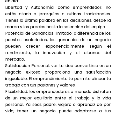
en día:
Ayuda
Libertad y Autonomía: como emprendedor, no
estás atado a jerarquías o rutinas tradicionales.
Tienes la última palabra en las decisiones, desde la
marca y los precios hasta la selección del equipo.
Potencial de Ganancias Ilimitado: a diferencia de los
Mi Cuenta
puestos asalariados, las ganancias de un negocio
pueden crecer exponencialmente según el
Obtener financiación
rendimiento, la innovación y el alcance del
mercado.
Satisfacción Personal: ver tu idea convertirse en un
negocio exitoso proporciona una satisfacción
inigualable. El emprendimiento te permite alinear tu
trabajo con tus pasiones y valores.
ask@scrambleup.com
Flexibilidad: los emprendedores a menudo disfrutan
+372 712 2955
de un mejor equilibrio entre el trabajo y la vida
personal. Ya seas padre, viajero o aprendiz de por
vida, tener un negocio puede adaptarse a tus