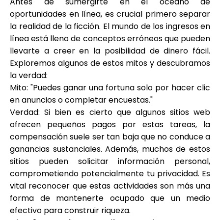
Antes de sumergirte en el océano de
Ayuda
oportunidades en línea, es crucial primero separar
la realidad de la ficción. El mundo de los ingresos en
línea está lleno de conceptos erróneos que pueden
llevarte a creer en la posibilidad de dinero fácil.
Exploremos algunos de estos mitos y descubramos
Mi Cuenta
la verdad:
Mito: "Puedes ganar una fortuna solo por hacer clic
Obtener financiación
en anuncios o completar encuestas."
Verdad: Si bien es cierto que algunos sitios web
ofrecen pequeños pagos por estas tareas, la
compensación suele ser tan baja que no conduce a
ganancias sustanciales. Además, muchos de estos
sitios pueden solicitar información personal,
ask@scrambleup.com
comprometiendo potencialmente tu privacidad. Es
+372 712 2955
vital reconocer que estas actividades son más una
forma de mantenerte ocupado que un medio
efectivo para construir riqueza.