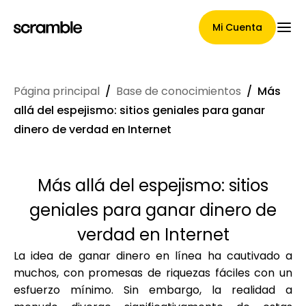
Mi Cuenta
Página principal
/
Base de conocimientos
/
Más
Página Principal
allá del espejismo: sitios geniales para ganar
dinero de verdad en Internet
Términos de asignación de
Más allá del espejismo: sitios
reclamaciones
geniales para ganar dinero de
verdad en Internet
La idea de ganar dinero en línea ha cautivado a
Galería de marcas
muchos, con promesas de riquezas fáciles con un
esfuerzo mínimo. Sin embargo, la realidad a