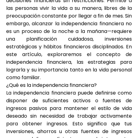
decisiones financieras sin restricciones. Permite a
Selección de marca
las personas vivir la vida a su manera, libres de la
preocupación constante por llegar a fin de mes. Sin
embargo, alcanzar la independencia financiera no
es un proceso de la noche a la mañana—requiere
Calculadoras
una planificación cuidadosa, inversiones
estratégicas y hábitos financieros disciplinados. En
este artículo, exploraremos el concepto de
Historial de Rondas
independencia financiera, las estrategias para
lograrla y su importancia tanto en la vida personal
como familiar.
¿Qué es la independencia financiera?
Blog
La independencia financiera puede definirse como
disponer de suficientes activos o fuentes de
ingresos pasivos para mantener el estilo de vida
Contáctenos
deseado sin necesidad de trabajar activamente
para obtener ingresos. Esto significa que tus
inversiones, ahorros u otras fuentes de ingresos