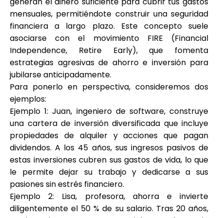
generan el dinero suficiente para cubrir tus gastos
Ayuda
mensuales, permitiéndote construir una seguridad
financiera a largo plazo. Este concepto suele
asociarse con el movimiento FIRE (Financial
Independence, Retire Early), que fomenta
estrategias agresivas de ahorro e inversión para
Mi Cuenta
jubilarse anticipadamente.
Para ponerlo en perspectiva, consideremos dos
Obtener financiación
ejemplos:
Ejemplo 1: Juan, ingeniero de software, construye
una cartera de inversión diversificada que incluye
propiedades de alquiler y acciones que pagan
dividendos. A los 45 años, sus ingresos pasivos de
estas inversiones cubren sus gastos de vida, lo que
ask@scrambleup.com
le permite dejar su trabajo y dedicarse a sus
+372 712 2955
pasiones sin estrés financiero.
Ejemplo 2: Lisa, profesora, ahorra e invierte
diligentemente el 50 % de su salario. Tras 20 años,