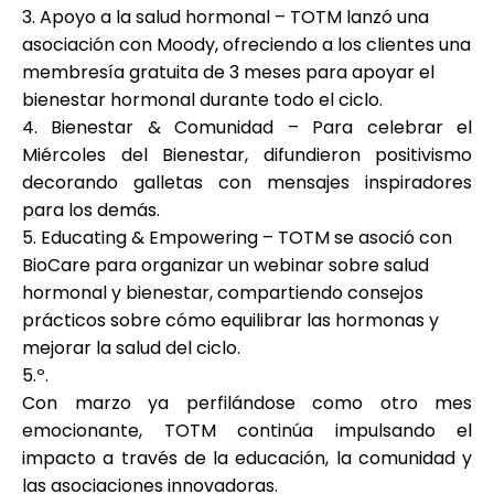
Ayuda
3. Apoyo a la salud hormonal
– TOTM lanzó una
asociación con Moody
, ofreciendo a los clientes una
membresía gratuita de 3 meses
para apoyar el
bienestar hormonal durante todo el ciclo.
4. Bienestar & Comunidad
– Para celebrar el
Mi Cuenta
Miércoles del Bienestar
, difundieron positivismo
decorando galletas con mensajes inspiradores
Obtener financiación
para los demás.
5. Educating & Empowering
– TOTM se asoció con
BioCare
para organizar un
webinar sobre salud
hormonal y bienestar,
compartiendo consejos
prácticos sobre cómo equilibrar las hormonas y
mejorar la salud del ciclo.
ask@scrambleup.com
5.º.
+372 712 2955
Con marzo ya perfilándose como otro mes
emocionante, TOTM continúa impulsando el
impacto a través de la educación, la comunidad y
las asociaciones innovadoras.