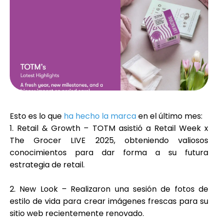
Selección de marca
Calculadoras
Historial de Rondas
Esto es lo que
ha hecho la marca
en el último mes:
1. Retail & Growth
– TOTM asistió a
Retail Week x
Blog
The Grocer LIVE 2025
, obteniendo valiosos
conocimientos para dar forma a su futura
estrategia de retail.
Contáctenos
2. New Look
– Realizaron una
sesión de fotos de
estilo de vida
para crear imágenes frescas para su
sitio web recientemente renovado.