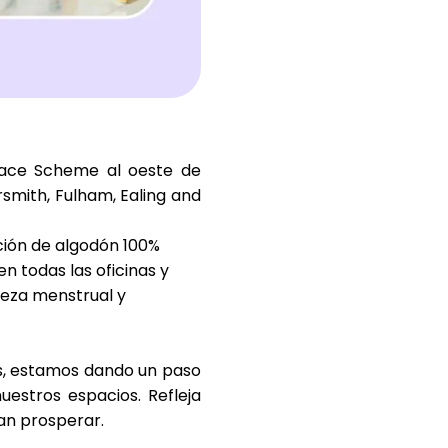
Ayuda
place Scheme
al oeste de
mith, Fulham, Ealing and
ask@scrambleup.com
+372 712 2955
ción de algodón 100%
en todas las oficinas y
reza menstrual
y
os, estamos dando un paso
uestros espacios. Refleja
an prosperar.