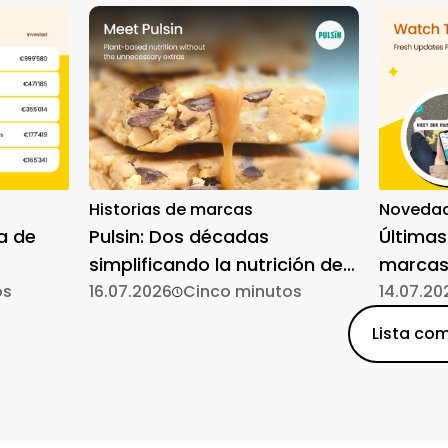
Historias de marcas
Novedad
a de
Pulsin: Dos décadas
Últimas
simplificando la nutrición de
marcas
os
origen vegetal
16.07.2026
Cinco minutos
14.07.20
Lista com