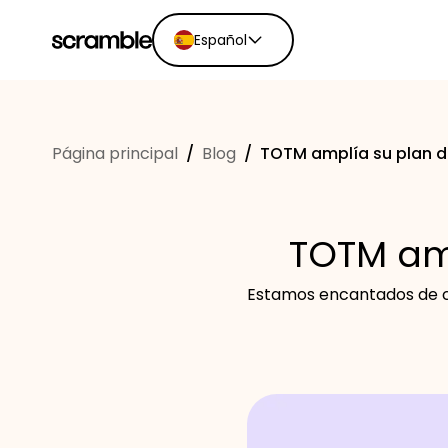
Español
English
Ελληνικά
Página principal
/
Blog
/
TOTM amplía su plan d
Español
Português
Dutch
TOTM amp
Deutsch
Eesti keel
Estamos encantados de co