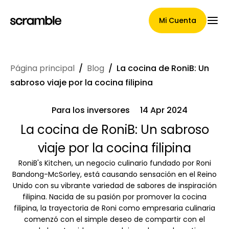
Mi Cuenta
Página principal
/
Blog
/
La cocina de RoniB: Un
Página Principal
sabroso viaje por la cocina filipina
Para los inversores
14 Apr 2024
Términos de asignación de
La cocina de RoniB: Un sabroso
viaje por la cocina filipina
reclamaciones
RoniB's Kitchen, un negocio culinario fundado por Roni
Bandong-McSorley, está causando sensación en el Reino
Unido con su vibrante variedad de sabores de inspiración
Galería de marcas
filipina. Nacida de su pasión por promover la cocina
filipina, la trayectoria de Roni como empresaria culinaria
comenzó con el simple deseo de compartir con el