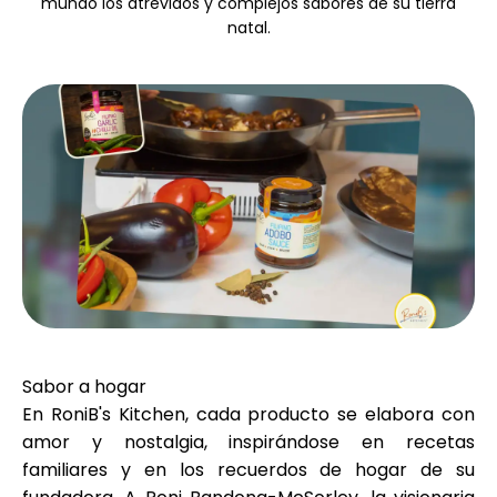
mundo los atrevidos y complejos sabores de su tierra
Selección de marca
natal.
Calculadoras
Historial de Rondas
Blog
Sabor a hogar
Contáctenos
En RoniB's Kitchen, cada producto se elabora con
amor y nostalgia, inspirándose en recetas
familiares y en los recuerdos de hogar de su