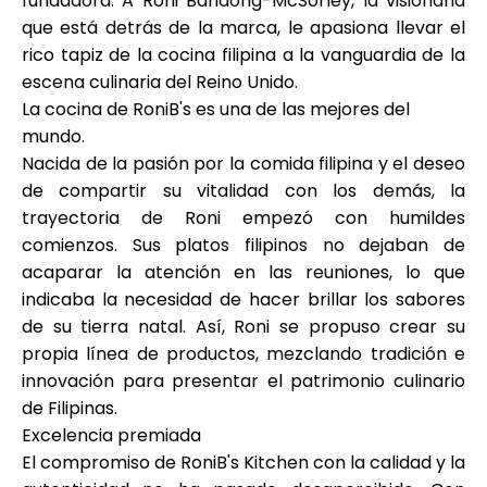
fundadora. A Roni Bandong-McSorley, la visionaria
Ayuda
que está detrás de la marca, le apasiona llevar el
rico tapiz de la cocina filipina a la vanguardia de la
escena culinaria del Reino Unido.
La cocina de RoniB's es una de las mejores del
mundo.
Mi Cuenta
Nacida de la pasión por la comida filipina y el deseo
de compartir su vitalidad con los demás, la
Obtener financiación
trayectoria de Roni empezó con humildes
comienzos. Sus platos filipinos no dejaban de
acaparar la atención en las reuniones, lo que
indicaba la necesidad de hacer brillar los sabores
de su tierra natal. Así, Roni se propuso crear su
propia línea de productos, mezclando tradición e
ask@scrambleup.com
innovación para presentar el patrimonio culinario
+372 712 2955
de Filipinas.
Excelencia premiada
El compromiso de RoniB's Kitchen con la calidad y la