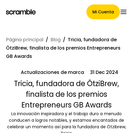
Mi Cuenta
Página principal
/
Blog
/
Tricia, fundadora de
Página Principal
ÖtziBrew, finalista de los premios Entrepreneurs
GB Awards
Actualizaciones de marca
31 Dec 2024
Términos de asignación de
Tricia, fundadora de ÖtziBrew,
reclamaciones
finalista de los premios
Entrepreneurs GB Awards
Galería de marcas
La innovación inspiradora y el trabajo duro a menudo
conducen a logros notables, y estamos encantados de
celebrar un momento así para la fundadora de Ötzibrew,