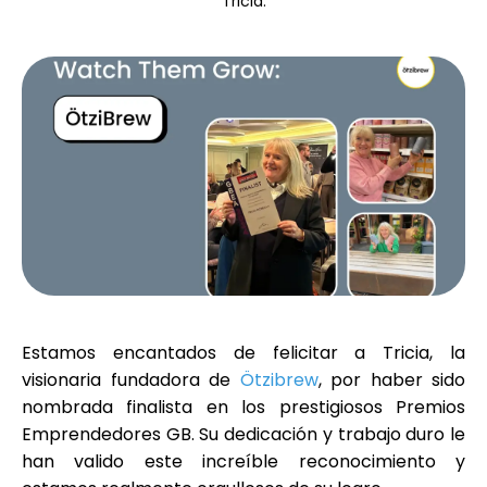
Tricia.
Selección de marca
Calculadoras
Historial de Rondas
Blog
Estamos encantados de felicitar a
Tricia
, la
visionaria fundadora de
Ötzibrew
, por haber sido
Contáctenos
nombrada finalista en los prestigiosos
Premios
Emprendedores GB
. Su dedicación y trabajo duro le
han valido este increíble reconocimiento y