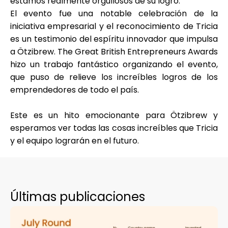
estamos realmente orgullosos de su logro.
Ayuda
El evento fue una notable celebración de la
iniciativa empresarial y el reconocimiento de Tricia
es un testimonio del espíritu innovador que impulsa
a Ötzibrew.
The Great British Entrepreneurs Awards
hizo un trabajo fantástico organizando el evento,
Mi Cuenta
que puso de relieve los increíbles logros de los
emprendedores de todo el país.
Obtener financiación
Este es un hito emocionante para Ötzibrew y
esperamos ver todas las cosas increíbles que Tricia
y el equipo lograrán en el futuro.
ask@scrambleup.com
+372 712 2955
Últimas publicaciones