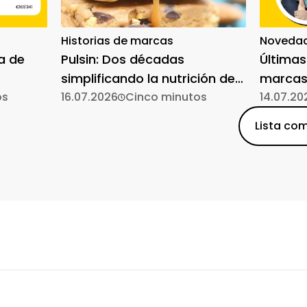
Historias de marcas
Novedad
a de
Pulsin: Dos décadas
Últimas
simplificando la nutrición de
marcas
os
origen vegetal
16.07.2026
Cinco minutos
14.07.20
Lista com