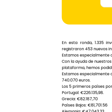
En esta ronda,
1.335 in
registraron
453 nuevos i
Estamos especialmente o
Con la ayuda de nuestros 
plataforma, hemos podido
Estamos especialmente or
740.070 euros
.
Los 5 primeros países por
Portugal
: €226.135,98.
Grecia
: €82.187,70
Países Bajos
: €81,701.56
Alemania
: €47,043.33