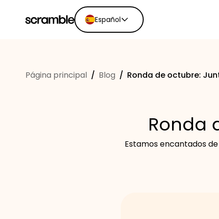
Español
English
Ελληνικά
Página principal
/
Blog
/
Ronda de octubre: Jun
Español
Português
Dutch
Ronda d
Deutsch
Eesti keel
Estamos encantados de a