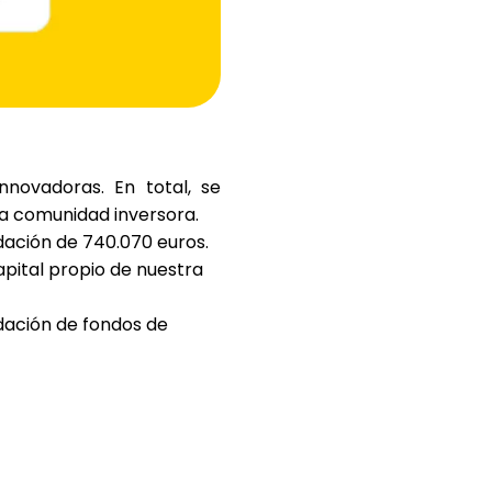
Ayuda
innovadoras
. En total, se
tra comunidad inversora.
ask@scrambleup.com
+372 712 2955
dación de
740.070 euros
.
apital propio de nuestra
dación de fondos de