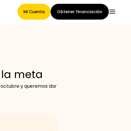
Mi Cuenta
Obtener financiación
Página Principal
 la meta
Términos de asignación de
e octubre y queremos dar
reclamaciones
Galería de marcas