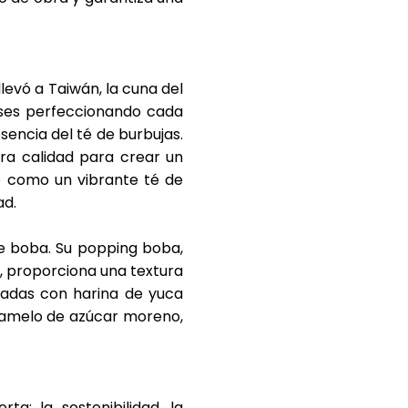
llevó a Taiwán, la cuna del
meses perfeccionando cada
sencia del té de burbujas.
ra calidad para crear un
so como un vibrante té de
ad.
de boba. Su
popping boba
,
, proporciona una textura
radas con harina de yuca
aramelo de azúcar moreno,
: la sostenibilidad, la