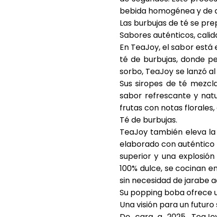
bebida homogénea y de a
Las burbujas de té se prep
Sabores auténticos, calid
En TeaJoy, el sabor está e
té de burbujas, donde pe
sorbo, TeaJoy se lanzó al
Sus siropes de té mezcl
sabor refrescante y natu
frutas con notas florales
Té de burbujas
.
TeaJoy también eleva la 
elaborado con auténtico 
superior y una explosión
100% dulce, se cocinan e
sin necesidad de jarabe ad
Su
popping boba
ofrece u
Una visión para un futuro
De cara a 2025, TeaJoy