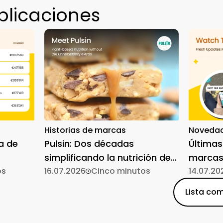
blicaciones
Historias de marcas
Novedad
a de
Pulsin: Dos décadas
Últimas
simplificando la nutrición de
marcas
os
origen vegetal
16.07.2026
Cinco minutos
14.07.20
Lista com