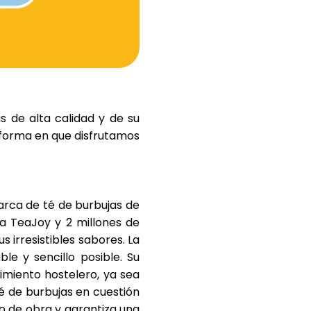
Ayuda
s de alta calidad y de su
 forma en que disfrutamos
ask@scrambleup.com
+372 712 2955
arca de té de burbujas de
ra TeaJoy y
2 millones de
s irresistibles sabores. La
le y sencillo posible. Su
imiento hostelero, ya sea
é de burbujas en cuestión
o de obra y garantiza una