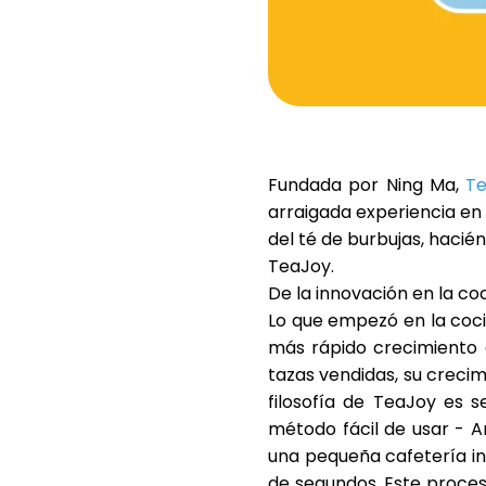
Fundada por
Ning Ma
,
T
arraigada experiencia en
del té de burbujas, hacién
TeaJoy
.
De la innovación en la co
Lo que empezó en la coci
más rápido crecimiento 
tazas vendidas
, su creci
filosofía de
TeaJoy
es se
método fácil de usar -
A
una pequeña cafetería in
de segundos. Este proces