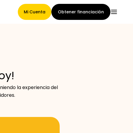
Mi Cuenta
Obtener financiación
Página Principal
oy!
Términos de asignación de
iendo la experiencia del
reclamaciones
idores.
Galería de marcas