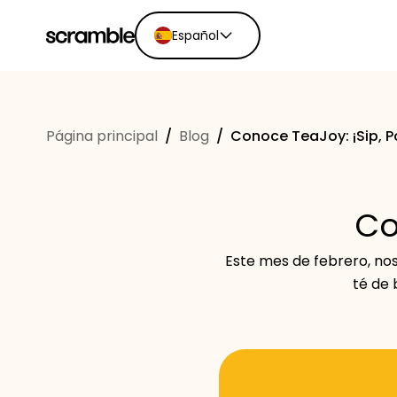
Español
English
Ελληνικά
Página principal
/
Blog
/
Conoce TeaJoy: ¡Sip, P
Español
Português
Dutch
Co
Deutsch
Eesti keel
Este mes de febrero, no
té de 