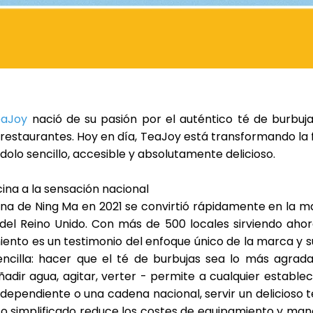
eaJoy
nació de su pasión por el auténtico té de burbuja
 restaurantes. Hoy en día, TeaJoy está transformando la
dolo sencillo, accesible y absolutamente delicioso.
cina a la sensación nacional
na de Ning Ma en 2021 se convirtió rápidamente en la m
del Reino Unido. Con
más de 500 locales
sirviendo aho
miento es un testimonio del enfoque único de la marca y su
ncilla: hacer que el té de burbujas sea lo más agradab
ñadir agua, agitar, verter
- permite a cualquier establec
dependiente o una cadena nacional, servir un delicioso t
o simplificado reduce los costes de equipamiento y man