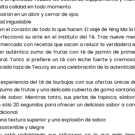
lta calidad en todo momento.
aran en un abrir y cerrar de ojos.
ad inigualable
n el corazón de todo lo que hacen. El viaje de Ning Ma la 
rfeccionó su arte en el Instituto del Té. Tras nueve 
 mercado con recetas que sacan a relucir la verdadera e
an auténtico zumo de frutas con té de jazmín de prime
ral. Tanto si prefiere un té con leche fuerte y cremo
, cada taza de TeaJoy es una celebración de la autenticid
experiencia del té de burbujas con sus ofertas únicas 
zumo de frutas y una delicada cubierta de goma xantana
 de sabor. Mientras tanto, sus
perlas de tapioca
, elabo
n sólo 20 segundos para ofrecer un delicioso sabor a c
icional.
na textura superior y una explosión de sabor.
 sostenible y alegre
 está redoblando sus esfuerzos en lo que más importa