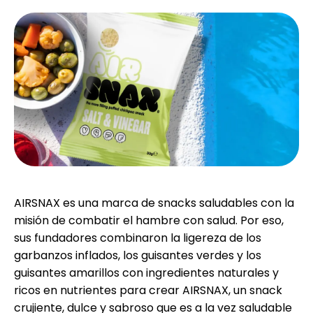
Selección de marca
Calculadoras
Historial de Rondas
Blog
AIRSNAX es una marca de snacks saludables con la
misión de combatir el hambre con salud. Por eso,
sus fundadores combinaron la ligereza de los
garbanzos inflados, los guisantes verdes y los
Contáctenos
guisantes amarillos con ingredientes naturales y
ricos en nutrientes para crear AIRSNAX, un snack
crujiente, dulce y sabroso que es a la vez saludable