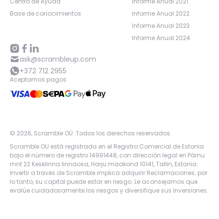
Centro de Ayuda
Informe Anual 2021
Base de conocimientos
Informe Anual 2022
Informe Anual 2023
Informe Anual 2024
ask@scrambleup.com
+372 712 2955
Aceptamos pagos
©
2026
,
Scramble OÜ. Todos los derechos reservados
.
Scramble OU está registrada en el Registro Comercial de Estonia
bajo el número de registro 14991448, con dirección legal en Pärnu
mnt 22 Kesklinna linnaosa, Harju maakond 10141, Tallin, Estonia.
Invertir a través de Scramble implica adquirir Reclamaciones; por
lo tanto, su capital puede estar en riesgo. Le aconsejamos que
evalúe cuidadosamente los riesgos y diversifique sus inversiones.
App version:
98084af
-
p