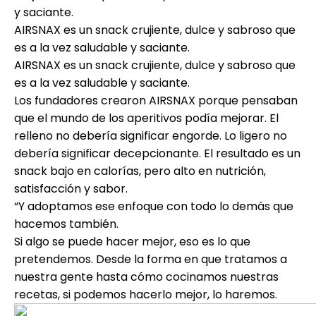
Ayuda
y saciante.
AIRSNAX es un snack crujiente, dulce y sabroso que
es a la vez saludable y saciante.
AIRSNAX es un snack crujiente, dulce y sabroso que
es a la vez saludable y saciante.
Mi Cuenta
Los fundadores crearon AIRSNAX porque pensaban
que el mundo de los aperitivos podía mejorar. El
Obtener financiación
relleno no debería significar engorde. Lo ligero no
debería significar decepcionante. El resultado es un
snack bajo en calorías, pero alto en nutrición,
satisfacción y sabor.
“Y adoptamos ese enfoque con todo lo demás que
hacemos también.
ask@scrambleup.com
Si algo se puede hacer mejor, eso es lo que
+372 712 2955
pretendemos. Desde la forma en que tratamos a
nuestra gente hasta cómo cocinamos nuestras
recetas, si podemos hacerlo mejor, lo haremos.