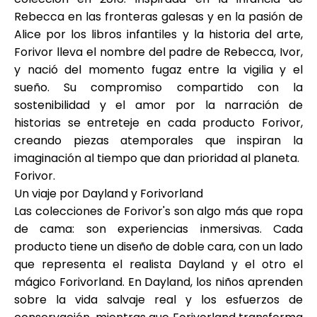
Ayuda
Rebecca en las fronteras galesas y en la pasión de
Alice por los libros infantiles y la historia del arte,
Forivor lleva el nombre del padre de Rebecca, Ivor,
y nació del momento fugaz entre la vigilia y el
sueño. Su compromiso compartido con la
Mi Cuenta
sostenibilidad y el amor por la narración de
historias se entreteje en cada producto Forivor,
Obtener financiación
creando piezas atemporales que inspiran la
imaginación al tiempo que dan prioridad al planeta.
Forivor
.
Un viaje por Dayland y Forivorland
Las colecciones de Forivor's son algo más que ropa
de cama: son experiencias inmersivas. Cada
ask@scrambleup.com
producto tiene un diseño de doble cara, con un lado
+372 712 2955
que representa el realista Dayland y el otro el
mágico Forivorland. En Dayland, los niños aprenden
sobre la vida salvaje real y los esfuerzos de