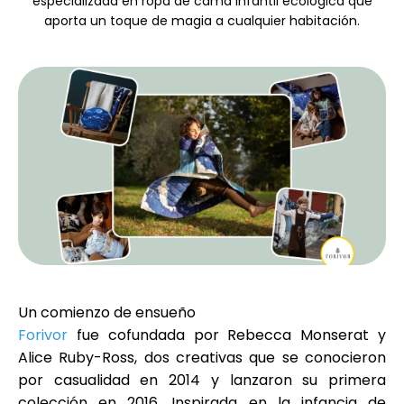
especializada en ropa de cama infantil ecológica que
Selección de marca
aporta un toque de magia a cualquier habitación.
Calculadoras
Historial de Rondas
Blog
Un comienzo de ensueño
Forivor
fue cofundada por Rebecca Monserat y
Contáctenos
Alice Ruby-Ross, dos creativas que se conocieron
por casualidad en 2014 y lanzaron su primera
colección en 2016. Inspirada en la infancia de