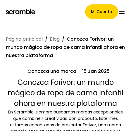
Mi Cuenta
Página principal
/
Blog
/
Conozca Forivor: un
Página Principal
mundo mágico de ropa de cama infantil ahora en
nuestra plataforma
Conozca una marca
15 Jan 2025
Términos de asignación de
Conozca Forivor: un mundo
reclamaciones
mágico de ropa de cama infantil
ahora en nuestra plataforma
Galería de marcas
En Scramble, siempre buscamos marcas excepcionales
que combinen creatividad con propósito. Este mes
estamos encantados de presentar Forivor, una marca