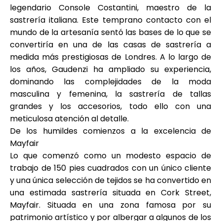
Ayuda
legendario
Console Costantini
, maestro de la
sastrería italiana. Este temprano contacto con el
mundo de la artesanía sentó las bases de lo que se
convertiría en una de las casas de sastrería a
medida más prestigiosas de Londres. A lo largo de
Mi Cuenta
los años, Gaudenzi ha ampliado su experiencia,
dominando las complejidades de la moda
Obtener financiación
masculina y femenina, la sastrería de tallas
grandes y los accesorios, todo ello con una
meticulosa atención al detalle.
De los humildes comienzos a la excelencia de
Mayfair
Lo que comenzó como un modesto espacio de
ask@scrambleup.com
trabajo de 150 pies cuadrados con un único cliente
+372 712 2955
y una única selección de tejidos se ha convertido en
una estimada sastrería situada en
Cork Street,
Mayfair
. Situada en una zona famosa por su
patrimonio artístico y por albergar a algunos de los