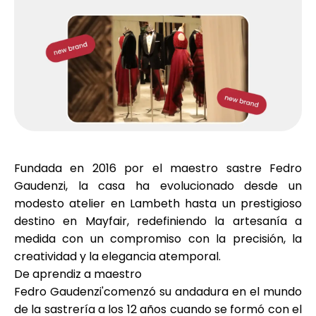
Selección de marca
Calculadoras
Historial de Rondas
Fundada en 2016 por el maestro sastre Fedro
Gaudenzi, la casa ha evolucionado desde un
Blog
modesto atelier en Lambeth hasta un prestigioso
destino en Mayfair, redefiniendo la artesanía a
medida con un compromiso con la precisión, la
creatividad y la elegancia atemporal.
Contáctenos
De aprendiz a maestro
Fedro Gaudenzi'comenzó su andadura en el mundo
de la sastrería a los 12 años cuando se formó con el