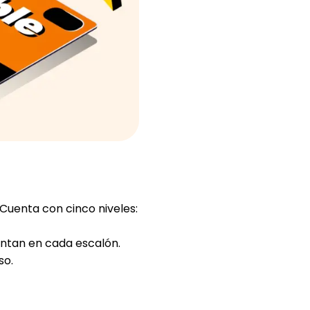
Ayuda
ask@scrambleup.com
+372 712 2955
. Cuenta con
cinco niveles
:
entan en cada escalón.
so.