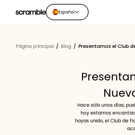
Español
English
Ελληνικά
Página principal
/
Blog
/
Presentamos el Club de
Español
Português
Dutch
Presentam
Deutsch
Eesti keel
Nueva
Hace sólo unos días, p
hoy estamos encantado
hayas unido, el Club de Fi
acc