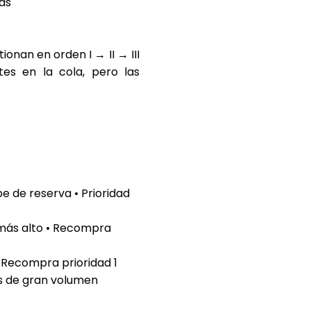
cas
stionan en orden
I → II → III
tes en la cola, pero las
 de reserva • Prioridad
más alto • Recompra
 Recompra prioridad 1
es de gran volumen