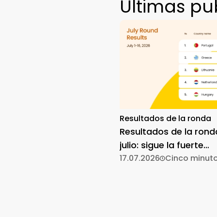
Últimas pu
Resultados de la ronda
Resultados de la rond
julio: sigue la fuerte
participación
17.07.2026
Cinco minut