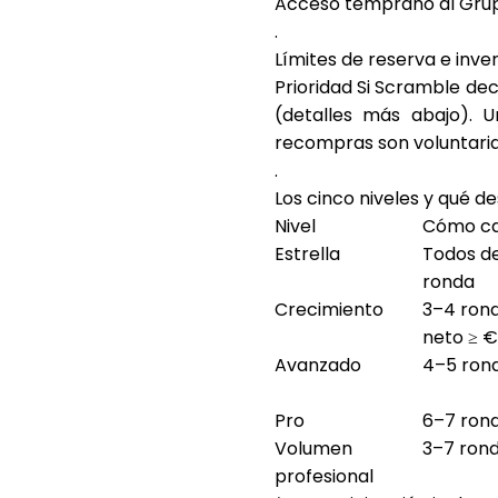
Acceso temprano al Gru
.
Límites de reserva
e
inve
Prioridad
Si Scramble dec
(detalles más abajo). U
recompras son voluntaria
.
Los cinco niveles y qué 
Nivel
Cómo cal
Estrella
Todos de
ronda
Crecimiento
3–4 ronda
neto ≥ 
Avanzado
4–5 rond
Pro
6–7 rond
Volumen
3–7 rond
profesional