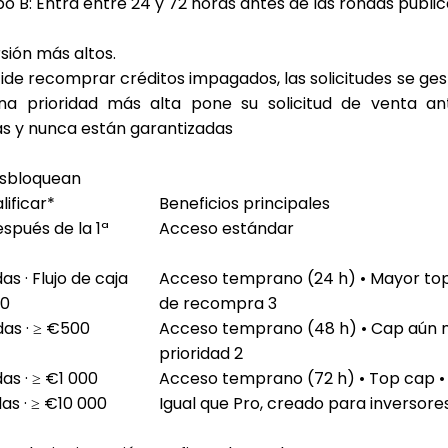
po B
: Entra entre 24 y 72 horas antes de las rondas públi
rsión
más altos.
ide recomprar créditos impagados, las solicitudes se ge
na prioridad más alta pone su solicitud de venta an
s y nunca están garantizadas
desbloquean
ificar*
Beneficios principales
spués de la 1ª
Acceso estándar
s · Flujo de caja
Acceso temprano (24 h) • Mayor tope
€0
de recompra 3
as · ≥ €500
Acceso temprano (48 h) • Cap aún 
prioridad 2
as · ≥ €1 000
Acceso temprano (72 h) • Top cap •
as · ≥ €10 000
Igual que Pro, creado para inversor