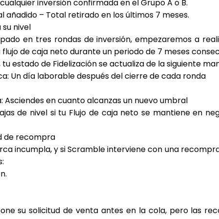
 cualquier inversión confirmada en el Grupo A o B.
al añadido – Total retirado en los últimos 7 meses.
su nivel
ipado en tres rondas de inversión, empezaremos a reali
u
flujo de caja neto
durante un periodo de 7 meses consec
tu estado de Fidelización se actualiza de la siguiente ma
ca
: Un día laborable después del cierre de cada ronda
a
: Asciendes en cuanto alcanzas un nuevo umbral
bajas de nivel si tu Flujo de caja neto se mantiene en n
dad de recompra
ca incumpla, y si Scramble interviene con una recompra v
s
:
n.
one su solicitud de venta antes en la cola, pero las re