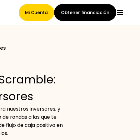
Mi Cuenta
Obtener financiación
res
Página Principal
 Scramble:
Términos de asignación de
rsores
reclamaciones
 nuestros inversores, y
de rondas a las que te
Galería de marcas
e flujo de caja positivo en
ios.