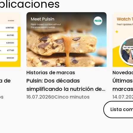
blicaciones
Historias de marcas
Novedad
a de
Pulsin: Dos décadas
Últimas
simplificando la nutrición de
marcas
os
origen vegetal
16.07.2026
Cinco minutos
14.07.20
Lista com