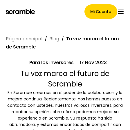
Mi Cuenta
Página principal
/
Blog
/
Tu voz marca el futuro
Página Principal
de Scramble
Para los inversores
17 Nov 2023
Términos de asignación de
Tu voz marca el futuro de
Scramble
reclamaciones
En Scrambe creemos en el poder de la colaboración y la
mejora continua. Recientemente, nos hemos puesto en
contacto con ustedes, nuestros valiosos inversores, para
Galería de marcas
recabar su opinión sobre cómo podemos mejorar su
experiencia en Scramble. Su respuesta ha sido
abrumadora, y estamos encantados de compartir con