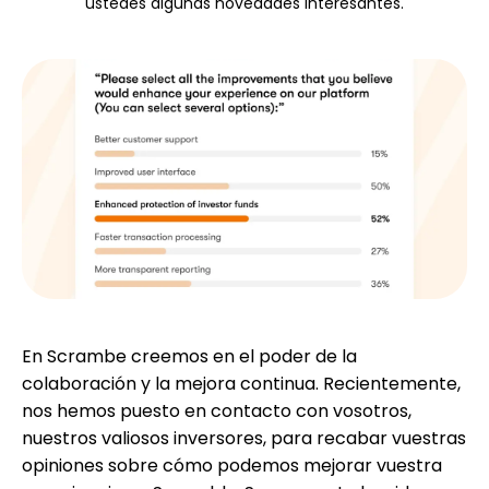
ustedes algunas novedades interesantes.
Selección de marca
Calculadoras
Historial de Rondas
Blog
En Scrambe creemos en el poder de la
colaboración y la mejora continua. Recientemente,
Contáctenos
nos hemos puesto en contacto con vosotros,
nuestros valiosos inversores, para recabar vuestras
opiniones sobre cómo podemos mejorar vuestra