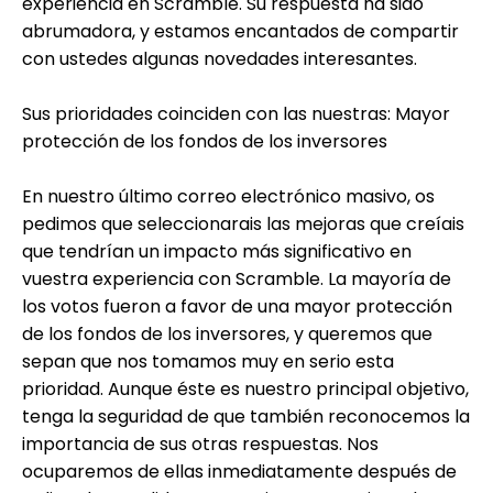
experiencia en Scramble. Su respuesta ha sido
Ayuda
abrumadora, y estamos encantados de compartir
con ustedes algunas novedades interesantes.
Sus prioridades coinciden con las nuestras: Mayor
protección de los fondos de los inversores
Mi Cuenta
En nuestro último correo electrónico masivo, os
Obtener financiación
pedimos que seleccionarais las mejoras que creíais
que tendrían un impacto más significativo en
vuestra experiencia con Scramble. La mayoría de
los votos fueron a favor de una mayor protección
de los fondos de los inversores, y queremos que
sepan que nos tomamos muy en serio esta
ask@scrambleup.com
prioridad. Aunque éste es nuestro principal objetivo,
+372 712 2955
tenga la seguridad de que también reconocemos la
importancia de sus otras respuestas. Nos
ocuparemos de ellas inmediatamente después de