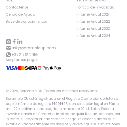
Blog
Términos de Uso
Contáctenos
Política de Privacidad
Centro de Ayuda
Informe Anual 2021
Base de conocimientos
Informe Anual 2022
Informe Anual 2023
Informe Anual 2024
ask@scrambleup.com
+372 712 2955
Aceptamos pagos
©
2026
,
Scramble OÜ. Todos los derechos reservados
.
Scramble OU está registrada en el Registro Comercial de Estonia
bajo el número de registro 14991448, con dirección legal en Pärnu
mnt 22 Kesklinna linnaosa, Harju maakond 10141, Tallin, Estonia.
Invertir a través de Scramble implica adquirir Reclamaciones; por
lo tanto, su capital puede estar en riesgo. Le aconsejamos que
evalúe cuidadosamente los riesgos y diversifique sus inversiones.