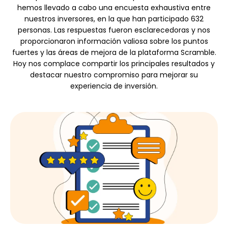
hemos llevado a cabo una encuesta exhaustiva entre
Selección de marca
nuestros inversores, en la que han participado 632
personas. Las respuestas fueron esclarecedoras y nos
proporcionaron información valiosa sobre los puntos
fuertes y las áreas de mejora de la plataforma Scramble.
Calculadoras
Hoy nos complace compartir los principales resultados y
destacar nuestro compromiso para mejorar su
experiencia de inversión.
Historial de Rondas
Blog
Contáctenos