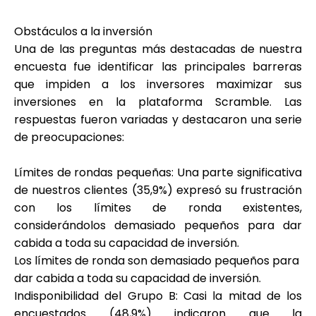
Ayuda
Obstáculos a la inversión
Una de las preguntas más destacadas de nuestra
encuesta fue identificar las principales barreras
que impiden a los inversores maximizar sus
Mi Cuenta
inversiones en la plataforma Scramble. Las
respuestas fueron variadas y destacaron una serie
Obtener financiación
de preocupaciones:
Límites de rondas pequeñas
: Una parte significativa
de nuestros clientes (35,9%) expresó su frustración
con los límites de ronda existentes,
considerándolos demasiado pequeños para dar
ask@scrambleup.com
cabida a toda su capacidad de inversión.
+372 712 2955
Los límites de ronda son demasiado pequeños para
dar cabida a toda su capacidad de inversión.
Indisponibilidad del Grupo B
: Casi la mitad de los
encuestados (48,9%) indicaron que la