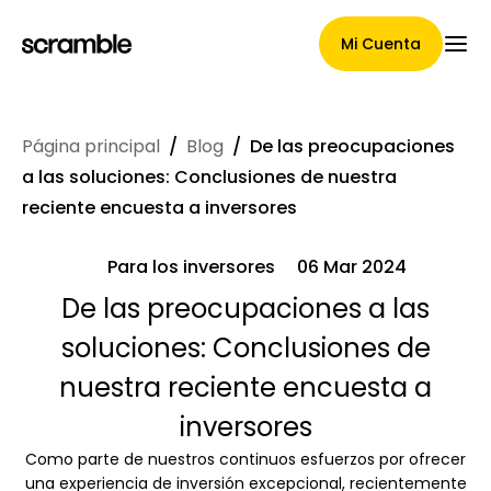
Mi Cuenta
Página principal
/
Blog
/
De las preocupaciones
Página Principal
a las soluciones: Conclusiones de nuestra
reciente encuesta a inversores
Para los inversores
06 Mar 2024
Términos de asignación de
De las preocupaciones a las
reclamaciones
soluciones: Conclusiones de
nuestra reciente encuesta a
Galería de marcas
inversores
Como parte de nuestros continuos esfuerzos por ofrecer
una experiencia de inversión excepcional, recientemente