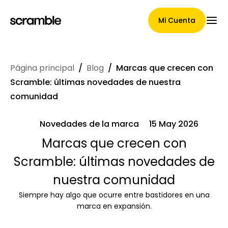
Mi Cuenta
Página principal
/
Blog
/
Marcas que crecen con
Página Principal
Scramble: últimas novedades de nuestra
comunidad
Novedades de la marca
15 May 2026
Términos de asignación de
Marcas que crecen con
reclamaciones
Scramble: últimas novedades de
nuestra comunidad
Galería de marcas
Siempre hay algo que ocurre entre bastidores en una
marca en expansión.