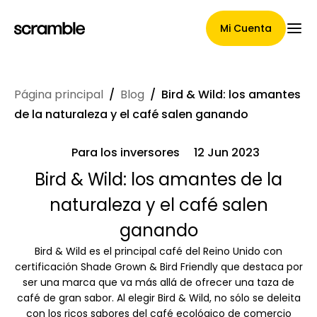
Mi Cuenta
Página principal
/
Blog
/
Bird & Wild: los amantes
Página Principal
de la naturaleza y el café salen ganando
Para los inversores
12 Jun 2023
Términos de asignación de
Bird & Wild: los amantes de la
naturaleza y el café salen
reclamaciones
ganando
Bird & Wild es el principal café del Reino Unido con
Galería de marcas
certificación Shade Grown & Bird Friendly que destaca por
ser una marca que va más allá de ofrecer una taza de
café de gran sabor. Al elegir Bird & Wild, no sólo se deleita
con los ricos sabores del café ecológico de comercio