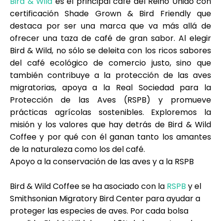
Bird & Wild
es el principal café del Reino Unido con
Ayuda
certificación Shade Grown & Bird Friendly que
destaca por ser una marca que va más allá de
ofrecer una taza de café de gran sabor. Al elegir
Bird & Wild, no sólo se deleita con los ricos sabores
del café ecológico de comercio justo, sino que
Mi Cuenta
también contribuye a la protección de las aves
migratorias, apoya a la Real Sociedad para la
Obtener financiación
Protección de las Aves (RSPB) y promueve
prácticas agrícolas sostenibles. Exploremos la
misión y los valores que hay detrás de Bird & Wild
Coffee y por qué con él ganan tanto los amantes
de la naturaleza como los del café.
Apoyo a la conservación de las aves y a la RSPB
ask@scrambleup.com
+372 712 2955
Bird & Wild Coffee se ha asociado con la
RSPB
y el
Smithsonian Migratory Bird Center para ayudar a
proteger las especies de aves. Por cada bolsa