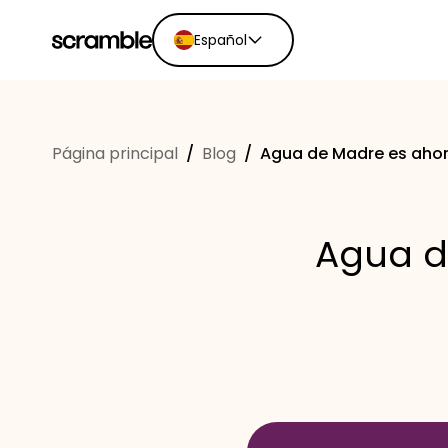
Español
English
Ελληνικά
Página principal
/
Blog
/
Agua de Madre es ahor
Español
Português
Dutch
Agua d
Deutsch
Eesti keel