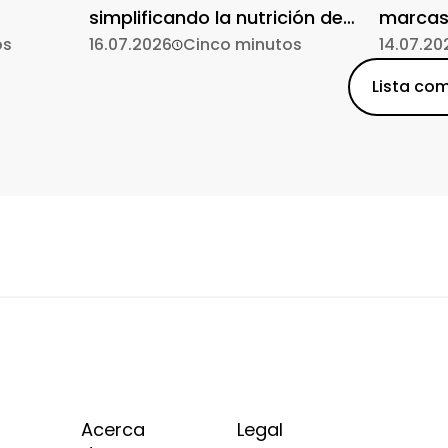
simplificando la nutrición de
marcas
os
origen vegetal
16.07.2026
Cinco minutos
14.07.20
Lista com
Acerca
Legal