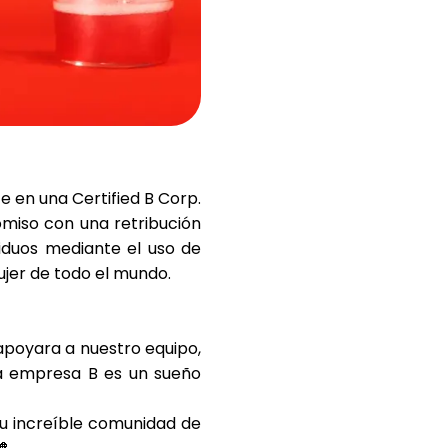
Ayuda
te en una
Certified B Corp
.
ask@scrambleup.com
+372 712 2955
omiso con una retribución
siduos mediante el uso de
ujer de todo el mundo.
apoyara a nuestro equipo,
na empresa B es un sueño
su increíble comunidad de