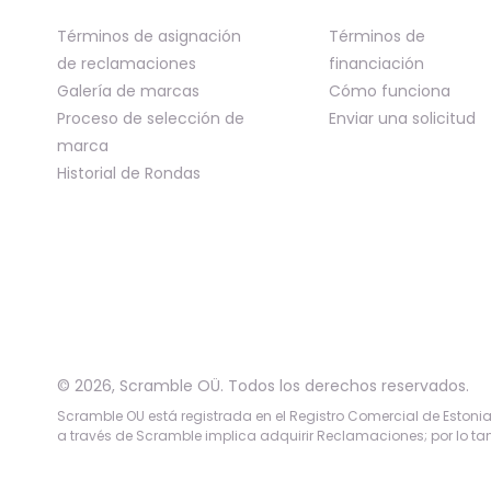
Términos de asignación
Términos de
de reclamaciones
financiación
Galería de marcas
Cómo funciona
Proceso de selección de
Enviar una solicitud
marca
Historial de Rondas
©
2026
,
Scramble OÜ. Todos los derechos reservados
.
Scramble OU está registrada en el Registro Comercial de Estonia b
a través de Scramble implica adquirir Reclamaciones; por lo tan
App version:
98084af
-
p