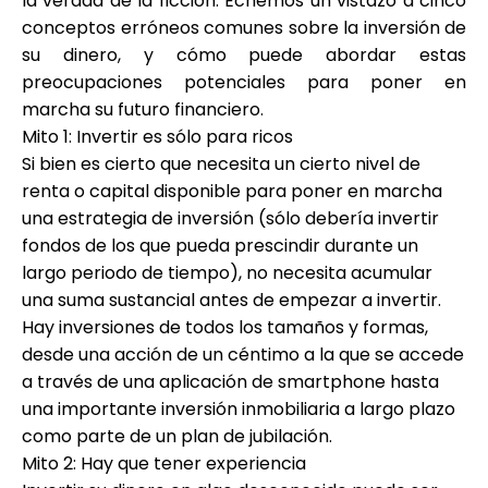
la verdad de la ficción. Echemos un vistazo a cinco
Ayuda
conceptos erróneos comunes sobre la inversión de
su dinero, y cómo puede abordar estas
preocupaciones potenciales para poner en
marcha su futuro financiero.
Mito 1: Invertir es sólo para ricos
Mi Cuenta
Si bien es cierto que necesita un cierto nivel de
renta o capital disponible para poner en marcha
Obtener financiación
una estrategia de inversión (sólo debería invertir
fondos de los que pueda prescindir durante un
largo periodo de tiempo), no necesita acumular
una suma sustancial antes de empezar a invertir.
Hay inversiones de todos los tamaños y formas,
desde una acción de un céntimo a la que se accede
ask@scrambleup.com
a través de una aplicación de smartphone hasta
+372 712 2955
una importante inversión inmobiliaria a largo plazo
como parte de un plan de jubilación.
Mito 2: Hay que tener experiencia