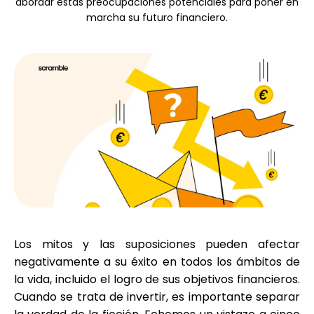
abordar estas preocupaciones potenciales para poner en
Selección de marca
marcha su futuro financiero.
Calculadoras
Historial de Rondas
Blog
Los mitos y las suposiciones pueden afectar
Contáctenos
negativamente a su éxito en todos los ámbitos de
la vida, incluido el logro de sus objetivos financieros.
Cuando se trata de invertir, es importante separar