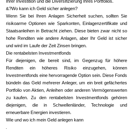
Ihrer Investition und die Diversifizierung Ihres Portfolios.
Hilfe
&?Wo kann ich Geld sicher anlegen?
Wenn Sie bei Ihren Anlagen Sicherheit suchen, sollten Sie
risikoarme Optionen wie Sparkonten, Einlagenzertifikate und
Staatsanleihen in Betracht ziehen. Diese bieten zwar nicht so
hohe Renditen wie andere Anlagen, aber Ihr Geld ist sicher
Mein Konto
und wird im Laufe der Zeit Zinsen bringen.
Die rentabelsten Investmentfonds
Finanzierung erhalten
Für diejenigen, die bereit sind, im Gegenzug für höhere
Renditen ein höheres Risiko einzugehen, können
Investmentfonds eine hervorragende Option sein. Diese Fonds
bündeln das Geld mehrerer Anleger, um ein breit gefächertes
Portfolio von Aktien, Anleihen oder anderen Vermögenswerten
zu kaufen. Zu den rentabelsten Investmentfonds gehören
ask@scrambleup.com
+372 712 2955
diejenigen, die in Schwellenländer, Technologie und
erneuerbare Energien investieren.
Wie und wo ich mein Geld anlegen kann
.