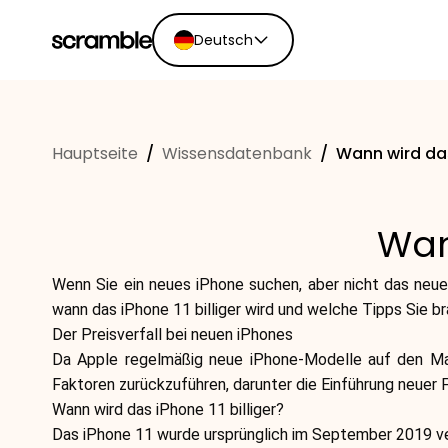
Deutsch
English
Ελληνικά
Hauptseite
/
Wissensdatenbank
/
Wann wird das 
Español
Português
Dutch
Wan
Deutsch
Eesti keel
Wenn Sie ein neues iPhone suchen, aber nicht das neuest
wann das iPhone 11 billiger wird und welche Tipps Sie b
Der Preisverfall bei neuen iPhones
Da Apple regelmäßig neue iPhone-Modelle auf den Markt
Faktoren zurückzuführen, darunter die Einführung neuer
Wann wird das iPhone 11 billiger?
Das iPhone 11 wurde ursprünglich im September 2019 ver