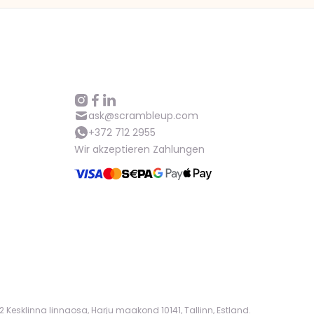
Hilfe
ask@scrambleup.com
+372 712 2955
ask@scrambleup.com
+372 712 2955
Wir akzeptieren Zahlungen
 Kesklinna linnaosa, Harju maakond 10141, Tallinn, Estland.