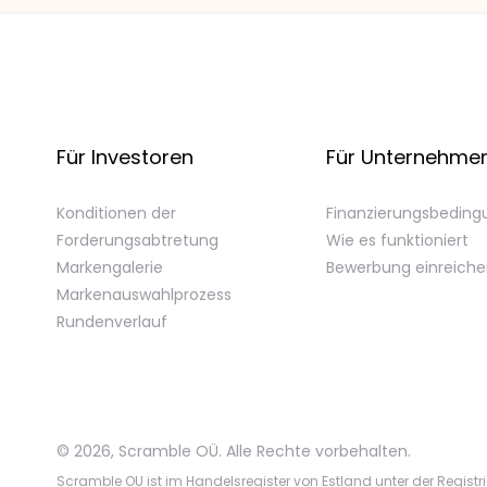
Für Investoren
Für Unternehme
Konditionen der
Finanzierungsbedin
Forderungsabtretung
Wie es funktioniert
Markengalerie
Bewerbung einreich
Markenauswahlprozess
Rundenverlauf
©
2026
,
Scramble OÜ. Alle Rechte vorbehalten
.
Scramble OU ist im Handelsregister von Estland unter der Registr