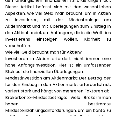
den anfänglichen finanziellen Anforderungen auf.
Markenauswahl
Dieser Artikel befasst sich mit den wesentlichen
Aspekten, wie viel Geld man braucht, um in Aktien
zu investieren, mit der Mindestanlage am
Aktienmarkt und mit Überlegungen zum Einstieg in
Rechner
den Aktienhandel, um Anfängern, die in die Welt des
Investierens einsteigen wollen, Klarheit zu
verschaffen.
Rundenverlauf
Wie viel Geld braucht man für Aktien?
Investieren in Aktien erfordert nicht immer eine
hohe Anfangsinvestition. Hier ist ein umfassender
Blick auf die finanziellen Überlegungen:
Blog
Mindestinvestition am Aktienmarkt: Der Betrag, der
für den Einstieg in den Aktienmarkt erforderlich ist,
variiert stark und hängt von mehreren Faktoren ab:
Kontaktieren Sie uns
Brokerkonto-Mindestbeträge: Viele Brokerfirmen
haben bestimmte
Mindesteinzahlungsanforderungen, um ein Konto zu