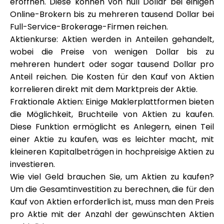
eröffnen. Diese können von null Dollar bei einigen
Hilfe
Online-Brokern bis zu mehreren tausend Dollar bei
Full-Service-Brokerage-Firmen reichen.
Aktienkurse: Aktien werden in Anteilen gehandelt,
wobei die Preise von wenigen Dollar bis zu
mehreren hundert oder sogar tausend Dollar pro
Mein Konto
Anteil reichen. Die Kosten für den Kauf von Aktien
korrelieren direkt mit dem Marktpreis der Aktie.
Finanzierung erhalten
Fraktionale Aktien: Einige Maklerplattformen bieten
die Möglichkeit, Bruchteile von Aktien zu kaufen.
Diese Funktion ermöglicht es Anlegern, einen Teil
einer Aktie zu kaufen, was es leichter macht, mit
kleineren Kapitalbeträgen in hochpreisige Aktien zu
investieren.
ask@scrambleup.com
Wie viel Geld brauchen Sie, um Aktien zu kaufen?
+372 712 2955
Um die Gesamtinvestition zu berechnen, die für den
Kauf von Aktien erforderlich ist, muss man den Preis
pro Aktie mit der Anzahl der gewünschten Aktien