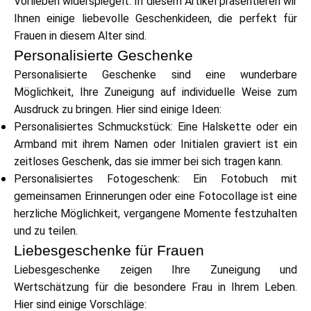
Vorlieben widerspiegelt. In diesem Artikel präsentieren wir
Markenauswahl
Ihnen einige liebevolle Geschenkideen, die perfekt für
Frauen in diesem Alter sind.
Personalisierte Geschenke
Rechner
Personalisierte Geschenke sind eine wunderbare
Möglichkeit, Ihre Zuneigung auf individuelle Weise zum
Ausdruck zu bringen. Hier sind einige Ideen:
Personalisiertes Schmuckstück: Eine Halskette oder ein
Rundenverlauf
Armband mit ihrem Namen oder Initialen graviert ist ein
zeitloses Geschenk, das sie immer bei sich tragen kann.
Personalisiertes Fotogeschenk: Ein Fotobuch mit
Blog
gemeinsamen Erinnerungen oder eine Fotocollage ist eine
herzliche Möglichkeit, vergangene Momente festzuhalten
und zu teilen.
Liebesgeschenke für Frauen
Kontaktieren Sie uns
Liebesgeschenke zeigen Ihre Zuneigung und
Wertschätzung für die besondere Frau in Ihrem Leben.
Hier sind einige Vorschläge: