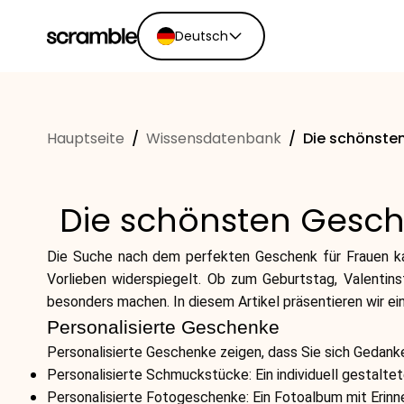
Deutsch
English
Ελληνικά
Hauptseite
/
Wissensdatenbank
/
Die schönsten
Español
Português
Dutch
Die schönsten Gesch
Deutsch
Eesti keel
Die Suche nach dem perfekten Geschenk für Frauen kan
Vorlieben widerspiegelt. Ob zum Geburtstag, Valentins
besonders machen. In diesem Artikel präsentieren wir ei
Personalisierte Geschenke
Personalisierte Geschenke zeigen, dass Sie sich Gedank
Personalisierte Schmuckstücke: Ein individuell gestalt
Personalisierte Fotogeschenke: Ein Fotoalbum mit Erin