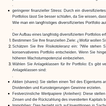
.
geringerer finanzieller Stress: Durch ein diversifiziert
Portfolios lässt Sie besser schlafen, da Sie wissen, das
Wie man ein langfristiges diversifiziertes Portfolio au
.
Der Aufbau eines langfristig diversifizierten Portfolios
Bestimmen Sie Ihre finanziellen Ziele: ¿Wofür wollen 
Schätzen Sie Ihre Risikotoleranz ein: ?Wie stehen S
konservativeres Portfolio entscheiden. Wenn Sie hinge
höheren Wachstumspotenzial einbeziehen.
Wählen Sie Anlageklassen für Ihr Portfolio: Es gibt v
Anlageklassen sind:
.
Aktien (shares): Sie stellen einen Teil des Eigentum
Dividenden und Kurssteigerungen Gewinne erzielen.
Festverzinsliche Wertpapiere (Anleihen): Diese stell
Zinsen und die Rückzahlung des investierten Kapitals be
Immobilien: Dies bezieht sich auf Investitionen in Sa