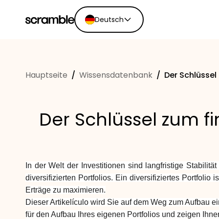
Deutsch
English
Ελληνικά
Hauptseite
/
Wissensdatenbank
/
Der Schlüssel 
Español
Português
Dutch
Der Schlüssel zum fina
Deutsch
Eesti keel
In der Welt der Investitionen sind langfristige Stabil
diversifizierten Portfolios. Ein diversifiziertes Portfo
Erträge zu maximieren.
Dieser Artikelículo wird Sie auf dem Weg zum Aufbau eines
für den Aufbau Ihres eigenen Portfolios und zeigen Ihnen