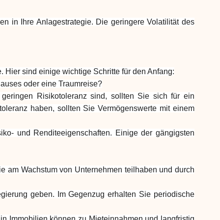
Hilfe
en in Ihre Anlagestrategie. Die geringere Volatilität des
 Hier sind einige wichtige Schritte für den Anfang:
 Hauses oder eine Traumreise?
ringen Risikotoleranz sind, sollten Sie sich für ein
ask@scrambleup.com
+372 712 2955
kotoleranz haben, sollten Sie Vermögenswerte mit einem
isiko- und Renditeeigenschaften. Einige der gängigsten
n Sie am Wachstum von Unternehmen teilhaben und durch
Regierung geben. Im Gegenzug erhalten Sie periodische
 in Immobilien können zu Mieteinnahmen und langfristig