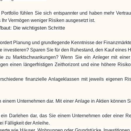
es Portfolio fühlen Sie sich entspannter und haben mehr Vertrau
s Ihr Vermögen weniger Risiken ausgesetzt ist.
fbaut: Die wichtigsten Schritte
 erfordert Planung und grundlegende Kenntnisse der Finanzmärkte.
Sie investieren? Sparen Sie für den Ruhestand, den Kauf eines
ie zu Marktschwankungen? Wenn Sie ein Anleger mit einer ge
gen einen längerfristigen Zeithorizont und eine höhere Risi
erschiedene finanzielle Anlageklassen mit jeweils eigenen R
s an einem Unternehmen dar. Mit einer Anlage in Aktien könne
en ein Darlehen dar, das Sie einem Unternehmen oder einer 
i Fälligkeit der Anleihe.
chwerte wie Häuser, Wohnungen oder Grundstücke. Investitionen