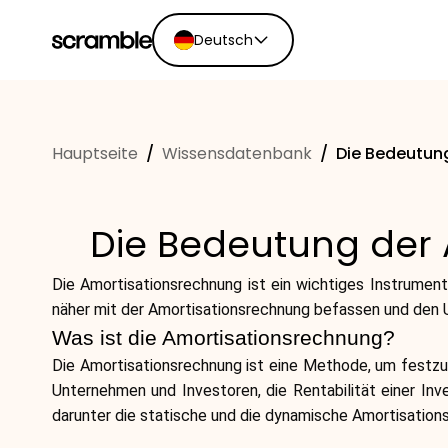
Deutsch
English
Ελληνικά
Hauptseite
/
Wissensdatenbank
/
Die Bedeutung
Español
Português
Dutch
Die Bedeutung der 
Deutsch
Eesti keel
Die Amortisationsrechnung ist ein wichtiges Instrument
näher mit der Amortisationsrechnung befassen und den 
Was ist die Amortisationsrechnung?
Die Amortisationsrechnung ist eine Methode, um festzust
Unternehmen und Investoren, die Rentabilität einer In
darunter die statische und die dynamische Amortisation