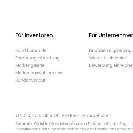
Für Investoren
Für Unternehme
Konditionen der
Finanzierungsbedin
Forderungsabtretung
Wie es funktioniert
Markengalerie
Bewerbung einreich
Markenauswahlprozess
Rundenverlauf
©
2026
,
Scramble OÜ. Alle Rechte vorbehalten
.
Scramble OU ist im Handelsregister von Estland unter der Registr
Investitionen über Scramble beinhalten den Erwerb von Forderungen; 