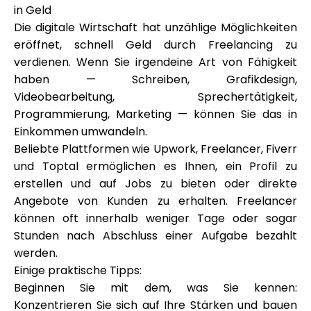
Hilfe
in Geld
Die digitale Wirtschaft hat unzählige Möglichkeiten
eröffnet, schnell Geld durch Freelancing zu
verdienen. Wenn Sie irgendeine Art von Fähigkeit
haben — Schreiben, Grafikdesign,
Mein Konto
Videobearbeitung, Sprechertätigkeit,
Programmierung, Marketing — können Sie das in
Finanzierung erhalten
Einkommen umwandeln.
Beliebte Plattformen wie Upwork, Freelancer, Fiverr
und Toptal ermöglichen es Ihnen, ein Profil zu
erstellen und auf Jobs zu bieten oder direkte
Angebote von Kunden zu erhalten. Freelancer
können oft innerhalb weniger Tage oder sogar
ask@scrambleup.com
Stunden nach Abschluss einer Aufgabe bezahlt
+372 712 2955
werden.
Einige praktische Tipps:
Beginnen Sie mit dem, was Sie kennen:
Konzentrieren Sie sich auf Ihre Stärken und bauen