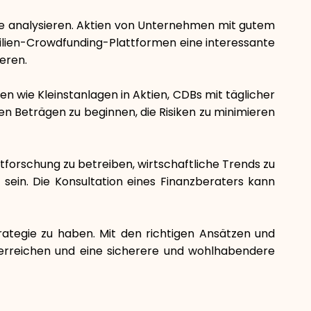
Ziele analysieren. Aktien von Unternehmen mit gutem
Markenauswahl
ilien-Crowdfunding-Plattformen eine interessante
ieren.
Rechner
nen wie Kleinstanlagen in Aktien, CDBs mit täglicher
n Beträgen zu beginnen, die Risiken zu minimieren
Rundenverlauf
ktforschung zu betreiben, wirtschaftliche Trends zu
ein. Die Konsultation eines Finanzberaters kann
Blog
rategie zu haben. Mit den richtigen Ansätzen und
u erreichen und eine sicherere und wohlhabendere
Kontaktieren Sie uns