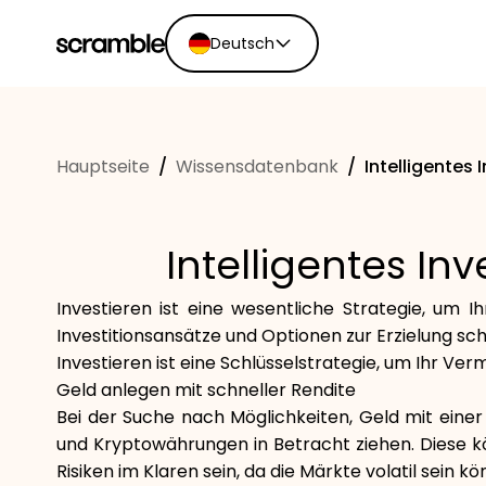
Deutsch
English
Ελληνικά
Hauptseite
/
Wissensdatenbank
/
Intelligentes 
Español
Português
Dutch
Intelligentes In
Deutsch
Eesti keel
Investieren ist eine wesentliche Strategie, um 
Investitionsansätze und Optionen zur Erzielung sc
Investieren ist eine Schlüsselstrategie, um Ihr Ver
Geld anlegen mit schneller Rendite
Bei der Suche nach Möglichkeiten, Geld mit einer
und Kryptowährungen in Betracht ziehen. Diese k
Risiken im Klaren sein, da die Märkte volatil sein kö