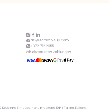
Hilfe
ask@scrambleup.com
+372 712 2955
ask@scrambleup.com
+372 712 2955
Wir akzeptieren Zahlungen
 Kesklinna linnaosa, Harju maakond 10141, Tallinn, Estland.