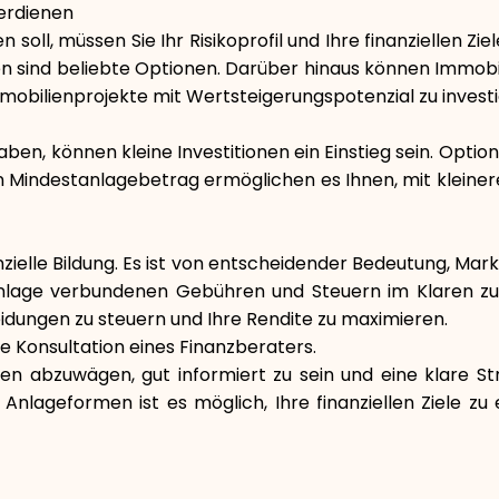
erdienen
 soll, müssen Sie Ihr Risikoprofil und Ihre finanziellen 
n sind beliebte Optionen. Darüber hinaus können Immob
 Immobilienprojekte mit Wertsteigerungspotenzial zu invest
aben, können kleine Investitionen ein Einstieg sein. Optio
n Mindestanlagebetrag ermöglichen es Ihnen, mit kleinere
anzielle Bildung. Es ist von entscheidender Bedeutung, Mar
Anlage verbundenen Gebühren und Steuern im Klaren zu s
eidungen zu steuern und Ihre Rendite zu maximieren.
e Konsultation eines Finanzberaters.
ten abzuwägen, gut informiert zu sein und eine klare St
Anlageformen ist es möglich, Ihre finanziellen Ziele z