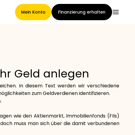
Mein Konto
Finanzierung erhalten
Hauptseite
 Ihr Geld anlegen
Konditionen der
rreichen. In diesem Text werden wir verschiedene
Forderungsabtretung
öglichkeiten zum Geldverdienen identifizieren.
.
lagen wie den Aktienmarkt, Immobilienfonds (FIIs)
Markengalerie
n, doch muss man sich über die damit verbundenen