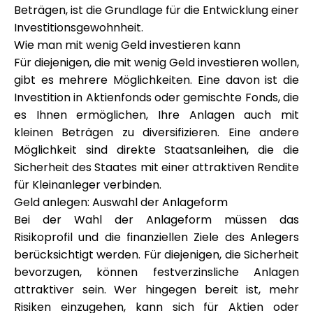
Hilfe
Beträgen, ist die Grundlage für die Entwicklung einer
Investitionsgewohnheit.
Wie man mit wenig Geld investieren kann
Für diejenigen, die mit wenig Geld investieren wollen,
gibt es mehrere Möglichkeiten. Eine davon ist die
Mein Konto
Investition in Aktienfonds oder gemischte Fonds, die
es Ihnen ermöglichen, Ihre Anlagen auch mit
Finanzierung erhalten
kleinen Beträgen zu diversifizieren. Eine andere
Möglichkeit sind direkte Staatsanleihen, die die
Sicherheit des Staates mit einer attraktiven Rendite
für Kleinanleger verbinden.
Geld anlegen: Auswahl der Anlageform
Bei der Wahl der Anlageform müssen das
ask@scrambleup.com
Risikoprofil und die finanziellen Ziele des Anlegers
+372 712 2955
berücksichtigt werden. Für diejenigen, die Sicherheit
bevorzugen, können festverzinsliche Anlagen
attraktiver sein. Wer hingegen bereit ist, mehr
Risiken einzugehen, kann sich für Aktien oder