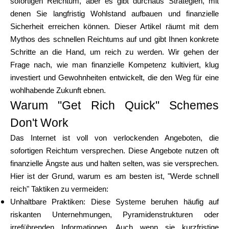
sofortigen Reichtum, aber es gibt durchaus Strategien, mit
Markenauswahl
denen Sie langfristig Wohlstand aufbauen und finanzielle
Sicherheit erreichen können. Dieser Artikel räumt mit dem
Mythos des schnellen Reichtums auf und gibt Ihnen konkrete
Schritte an die Hand, um reich zu werden. Wir gehen der
Rechner
Frage nach, wie man finanzielle Kompetenz kultiviert, klug
investiert und Gewohnheiten entwickelt, die den Weg für eine
wohlhabende Zukunft ebnen.
Rundenverlauf
Warum "Get Rich Quick" Schemes
Don't Work
Das Internet ist voll von verlockenden Angeboten, die
Blog
sofortigen Reichtum versprechen. Diese Angebote nutzen oft
finanzielle Ängste aus und halten selten, was sie versprechen.
Hier ist der Grund, warum es am besten ist, "Werde schnell
Kontaktieren Sie uns
reich" Taktiken zu vermeiden:
Unhaltbare Praktiken: Diese Systeme beruhen häufig auf
riskanten Unternehmungen, Pyramidenstrukturen oder
irreführenden Informationen. Auch wenn sie kurzfristige