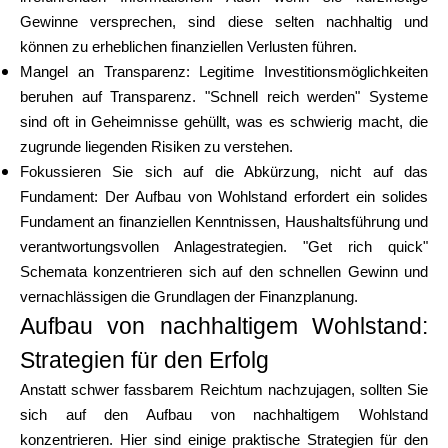
Hilfe
Gewinne versprechen, sind diese selten nachhaltig und
können zu erheblichen finanziellen Verlusten führen.
Mangel an Transparenz: Legitime Investitionsmöglichkeiten
beruhen auf Transparenz. "Schnell reich werden" Systeme
sind oft in Geheimnisse gehüllt, was es schwierig macht, die
Mein Konto
zugrunde liegenden Risiken zu verstehen.
Fokussieren Sie sich auf die Abkürzung, nicht auf das
Finanzierung erhalten
Fundament: Der Aufbau von Wohlstand erfordert ein solides
Fundament an finanziellen Kenntnissen, Haushaltsführung und
verantwortungsvollen Anlagestrategien. "Get rich quick"
Schemata konzentrieren sich auf den schnellen Gewinn und
vernachlässigen die Grundlagen der Finanzplanung.
Aufbau von nachhaltigem Wohlstand:
ask@scrambleup.com
+372 712 2955
Strategien für den Erfolg
Anstatt schwer fassbarem Reichtum nachzujagen, sollten Sie
sich auf den Aufbau von nachhaltigem Wohlstand
konzentrieren. Hier sind einige praktische Strategien für den