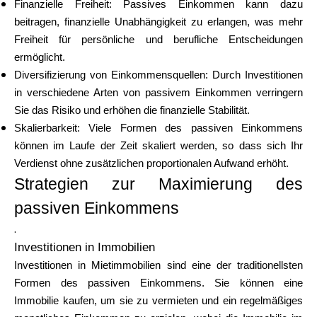
Finanzielle Freiheit
: Passives Einkommen kann dazu
Hilfe
beitragen, finanzielle Unabhängigkeit zu erlangen, was mehr
Freiheit für persönliche und berufliche Entscheidungen
ermöglicht.
Diversifizierung von Einkommensquellen
: Durch Investitionen
Mein Konto
in verschiedene Arten von passivem Einkommen verringern
Sie das Risiko und erhöhen die finanzielle Stabilität.
Skalierbarkeit
: Viele Formen des passiven Einkommens
Finanzierung erhalten
können im Laufe der Zeit skaliert werden, so dass sich Ihr
Verdienst ohne zusätzlichen proportionalen Aufwand erhöht.
Strategien zur Maximierung des
passiven Einkommens
.
ask@scrambleup.com
Investitionen in Immobilien
+372 712 2955
Investitionen in Mietimmobilien sind eine der traditionellsten
Formen des passiven Einkommens. Sie können eine
Immobilie kaufen, um sie zu vermieten und ein regelmäßiges