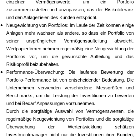
einzelner Vermögenswerte, um ein Portfolio
Hilfe
zusammenzustellen und anzupassen, das der Risikotoleranz
und den Anlagezielen des Kunden entspricht.
Neugewichtung von Portfolios: Im Laufe der Zeit können einige
Anlagen mehr wachsen als andere, so dass ein Portfolio von
Mein Konto
seiner ursprünglichen Vermögensaufteilung abweicht.
Wertpapierfirmen nehmen regelmäßig eine Neugewichtung der
Portfolios vor, um die gewünschte Aufteilung und das
Finanzierung erhalten
Risikoprofil beizubehalten.
Performance-Überwachung: Die laufende Bewertung der
Portfolio-Performance ist von entscheidender Bedeutung. Die
Unternehmen verwenden verschiedene Messgrößen und
Benchmarks, um die Leistung der Investitionen zu bewerten
ask@scrambleup.com
und bei Bedarf Anpassungen vorzunehmen.
+372 712 2955
Durch die sorgfältige Auswahl von Vermögenswerten, die
regelmäßige Neugewichtung von Portfolios und die sorgfältige
Überwachung der Wertentwicklung schützen
Investmentmanager nicht nur die Investitionen ihrer Kunden,