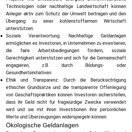
Hilfe
Technologien oder nachhaltige Landwirtschaft können
Anleger aktiv zum Schutz der Umwelt beitragen und den
Übergang zu einer kohlenstoffarmen Wirtschaft
unterstützen.
Soziale Verantwortung: Nachhaltige Geldanlagen
Mein Konto
ermöglichen es Investoren, in Unternehmen zu investieren,
die faire Arbeitsbedingungen fördern, soziale
Finanzierung erhalten
Gerechtigkeit unterstützen und sich für die Gemeinschaft
engagieren, z.B. durch Bildungs- oder
Gesundheitsinitiativen.
Ethik und Transparenz: Durch die Berücksichtigung
ethischer Grundsätze und die transparente Offenlegung
von Geschäftspraktiken können Investoren sicherstellen,
ask@scrambleup.com
dass ihr Geld nicht für fragwürdige Zwecke verwendet
+372 712 2955
wird und sie mit ihren Investitionen ihre persönlichen
Werte und Überzeugungen widerspiegeln können.
Ökologische Geldanlagen