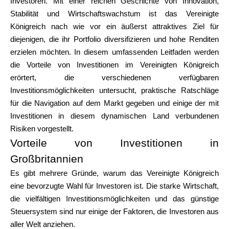
Investoren. Mit einer reichen Geschichte von Innovation,
Markenauswahl
Stabilität und Wirtschaftswachstum ist das Vereinigte
Königreich nach wie vor ein äußerst attraktives Ziel für
diejenigen, die ihr Portfolio diversifizieren und hohe Renditen
erzielen möchten. In diesem umfassenden Leitfaden werden
Rechner
die Vorteile von Investitionen im Vereinigten Königreich
erörtert, die verschiedenen verfügbaren
Investitionsmöglichkeiten untersucht, praktische Ratschläge
Rundenverlauf
für die Navigation auf dem Markt gegeben und einige der mit
Investitionen in diesem dynamischen Land verbundenen
Risiken vorgestellt.
Vorteile von Investitionen in
Blog
Großbritannien
Es gibt mehrere Gründe, warum das Vereinigte Königreich
eine bevorzugte Wahl für Investoren ist. Die starke Wirtschaft,
Kontaktieren Sie uns
die vielfältigen Investitionsmöglichkeiten und das günstige
Steuersystem sind nur einige der Faktoren, die Investoren aus
aller Welt anziehen.