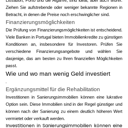
Lissabon, Porto und die Algarve, sind ideal, aber auch teurer.
Hilfe
Ziehen Sie aufstrebende oder weniger bekannte Regionen in
Betracht, in denen die Preise noch erschwinglicher sind.
Finanzierungsmöglichkeiten
Die Prüfung von Finanzierungsmöglichkeiten ist entscheidend.
Viele Banken in Portugal bieten Immobilienkredite zu günstigen
Mein Konto
Konditionen an, insbesondere für Investoren. Prüfen Sie
verschiedene Finanzierungsangebote und wählen Sie
Finanzierung erhalten
dasjenige, das am besten zu Ihren finanziellen Möglichkeiten
passt.
Wie und wo man wenig Geld investiert
.
Ergänzungsmittel für die Rehabilitation
ask@scrambleup.com
Investitionen in Sanierungsimmobilien können eine lukrative
+372 712 2955
Option sein. Diese Immobilien sind in der Regel günstiger und
können nach der Sanierung zu einem deutlich höheren Wert
vermietet oder verkauft werden.
Investitionen in Sanierungsimmobilien können eine