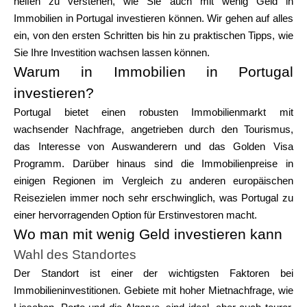
helfen zu verstehen, wie Sie auch mit wenig Geld in
Markenauswahl
Immobilien in Portugal investieren können. Wir gehen auf alles
ein, von den ersten Schritten bis hin zu praktischen Tipps, wie
Sie Ihre Investition wachsen lassen können.
Warum in Immobilien in Portugal
Rechner
investieren?
Portugal bietet einen robusten Immobilienmarkt mit
wachsender Nachfrage, angetrieben durch den Tourismus,
Rundenverlauf
das Interesse von Auswanderern und das Golden Visa
Programm. Darüber hinaus sind die Immobilienpreise in
einigen Regionen im Vergleich zu anderen europäischen
Blog
Reisezielen immer noch sehr erschwinglich, was Portugal zu
einer hervorragenden Option für Erstinvestoren macht.
Wo man mit wenig Geld investieren kann
Wahl des Standortes
Kontaktieren Sie uns
Der Standort ist einer der wichtigsten Faktoren bei
Immobilieninvestitionen. Gebiete mit hoher Mietnachfrage, wie