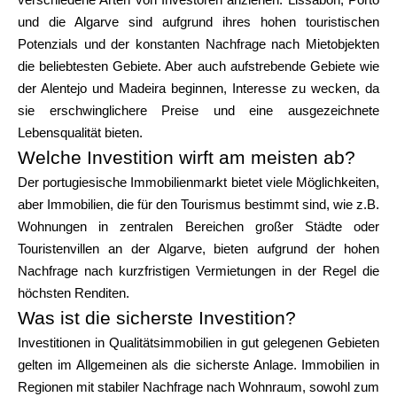
verschiedene Arten von Investoren anziehen. Lissabon, Porto
Hilfe
und die Algarve sind aufgrund ihres hohen touristischen
Potenzials und der konstanten Nachfrage nach Mietobjekten
die beliebtesten Gebiete. Aber auch aufstrebende Gebiete wie
der Alentejo und Madeira beginnen, Interesse zu wecken, da
sie erschwinglichere Preise und eine ausgezeichnete
Mein Konto
Lebensqualität bieten.
Welche Investition wirft am meisten ab?
Finanzierung erhalten
Der portugiesische Immobilienmarkt bietet viele Möglichkeiten,
aber Immobilien, die für den Tourismus bestimmt sind, wie z.B.
Wohnungen in zentralen Bereichen großer Städte oder
Touristenvillen an der Algarve, bieten aufgrund der hohen
Nachfrage nach kurzfristigen Vermietungen in der Regel die
ask@scrambleup.com
höchsten Renditen.
+372 712 2955
Was ist die sicherste Investition?
Investitionen in Qualitätsimmobilien in gut gelegenen Gebieten
gelten im Allgemeinen als die sicherste Anlage. Immobilien in
Regionen mit stabiler Nachfrage nach Wohnraum, sowohl zum