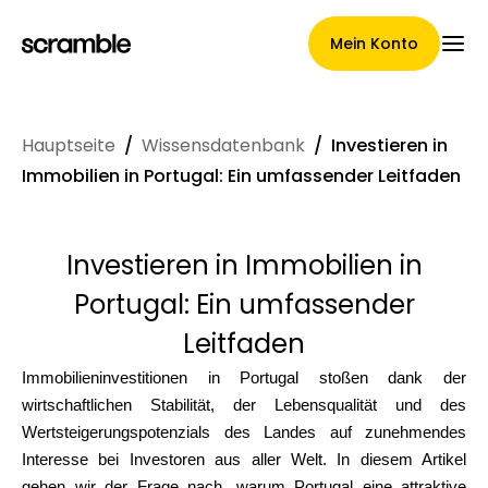
Mein Konto
Hauptseite
/
Wissensdatenbank
/
Investieren in
Hauptseite
Immobilien in Portugal: Ein umfassender Leitfaden
Investieren in Immobilien in
Konditionen der
Portugal: Ein umfassender
Forderungsabtretung
Leitfaden
Immobilieninvestitionen in Portugal stoßen dank der
wirtschaftlichen Stabilität, der Lebensqualität und des
Markengalerie
Wertsteigerungspotenzials des Landes auf zunehmendes
Interesse bei Investoren aus aller Welt. In diesem Artikel
gehen wir der Frage nach, warum Portugal eine attraktive