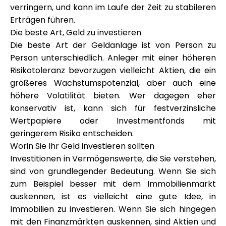
Hilfe
verringern, und kann im Laufe der Zeit zu stabileren
Erträgen führen.
Die beste Art, Geld zu investieren
Die beste Art der Geldanlage ist von Person zu
Person unterschiedlich. Anleger mit einer höheren
Mein Konto
Risikotoleranz bevorzugen vielleicht Aktien, die ein
größeres Wachstumspotenzial, aber auch eine
Finanzierung erhalten
höhere Volatilität bieten. Wer dagegen eher
konservativ ist, kann sich für festverzinsliche
Wertpapiere oder Investmentfonds mit
geringerem Risiko entscheiden.
Worin Sie Ihr Geld investieren sollten
Investitionen in Vermögenswerte, die Sie verstehen,
ask@scrambleup.com
sind von grundlegender Bedeutung. Wenn Sie sich
+372 712 2955
zum Beispiel besser mit dem Immobilienmarkt
auskennen, ist es vielleicht eine gute Idee, in
Immobilien zu investieren. Wenn Sie sich hingegen
mit den Finanzmärkten auskennen, sind Aktien und