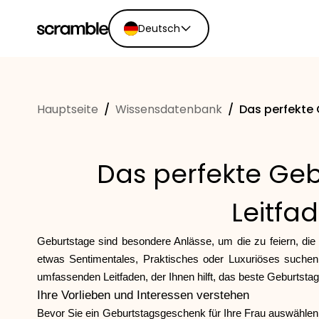
Deutsch
English
Ελληνικά
Hauptseite
/
Wissensdatenbank
/
Das perfekte 
Español
Português
Dutch
Das perfekte Geb
Deutsch
Eesti keel
Leitfa
Geburtstage sind besondere Anlässe, um die zu feiern, die
etwas Sentimentales, Praktisches oder Luxuriöses suchen, e
umfassenden Leitfaden, der Ihnen hilft, das beste Geburtstag
Ihre Vorlieben und Interessen verstehen
Bevor Sie ein Geburtstagsgeschenk für Ihre Frau auswählen, 