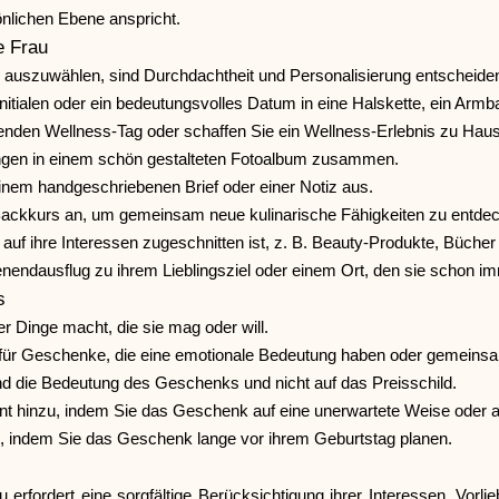
nlichen Ebene anspricht.
e Frau
uszuwählen, sind Durchdachtheit und Personalisierung entscheidend.
nitialen oder ein bedeutungsvolles Datum in eine Halskette, ein Armb
nden Wellness-Tag oder schaffen Sie ein Wellness-Erlebnis zu Haus
ungen in einem schön gestalteten Fotoalbum zusammen.
einem handgeschriebenen Brief oder einer Notiz aus.
Backkurs an, um gemeinsam neue kulinarische Fähigkeiten zu entde
 auf ihre Interessen zugeschnitten ist, z. B. Beauty-Produkte, Büch
ndausflug zu ihrem Lieblingsziel oder einem Ort, den sie schon im
s
r Dinge macht, die sie mag oder will.
 für Geschenke, die eine emotionale Bedeutung haben oder gemeins
 und die Bedeutung des Geschenks und nicht auf das Preisschild.
 hinzu, indem Sie das Geschenk auf eine unerwartete Weise oder a
te, indem Sie das Geschenk lange vor ihrem Geburtstag planen.
erfordert eine sorgfältige Berücksichtigung ihrer Interessen, Vorli