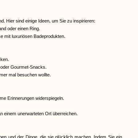
Markenauswahl
 Hier sind einige Ideen, um Sie zu inspirieren:
and oder einen Ring.
e mit luxuriösen Badeprodukten.
Rechner
cken.
Rundenverlauf
er oder Gourmet-Snacks.
mer mal besuchen wollte.
Blog
ame Erinnerungen widerspiegeln.
n einem unerwarteten Ort überreichen.
Kontaktieren Sie uns
eben und der Dinge, die sie glücklich machen. Indem Sie ein