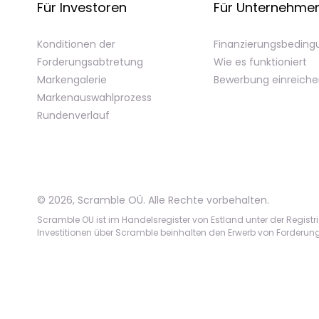
Für Investoren
Für Unternehme
Konditionen der
Finanzierungsbedin
Forderungsabtretung
Wie es funktioniert
Markengalerie
Bewerbung einreich
Markenauswahlprozess
Rundenverlauf
©
2026
,
Scramble OÜ. Alle Rechte vorbehalten
.
Scramble OU ist im Handelsregister von Estland unter der Registr
Investitionen über Scramble beinhalten den Erwerb von Forderungen; 
App version:
98084af
-
p