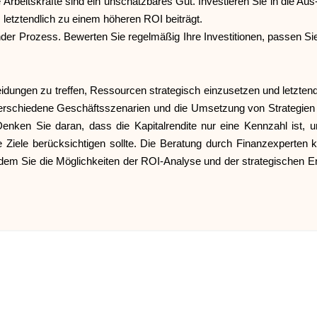
rte Arbeitskräfte sind ein unschätzbares Gut. Investieren Sie in die Aus
etztendlich zu einem höheren ROI beiträgt.
nder Prozess. Bewerten Sie regelmäßig Ihre Investitionen, passen Sie
idungen zu treffen, Ressourcen strategisch einzusetzen und letzten
verschiedene Geschäftsszenarien und die Umsetzung von Strategien
 Denken Sie daran, dass die Kapitalrendite nur eine Kennzahl ist
le Ziele berücksichtigen sollte. Die Beratung durch Finanzexperten k
dem Sie die Möglichkeiten der ROI-Analyse und der strategischen 