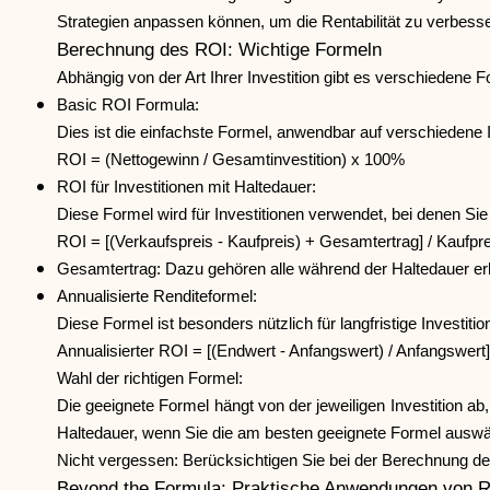
Strategien anpassen können, um die Rentabilität zu verbesse
Berechnung des ROI: Wichtige Formeln
Abhängig von der Art Ihrer Investition gibt es verschiedene 
Basic ROI Formula:
Dies ist die einfachste Formel, anwendbar auf verschiedene
ROI = (Nettogewinn / Gesamtinvestition) x 100%
ROI für Investitionen mit Haltedauer:
Diese Formel wird für Investitionen verwendet, bei denen Si
ROI = [(Verkaufspreis - Kaufpreis) + Gesamtertrag] / Kaufpr
Gesamtertrag: Dazu gehören alle während der Haltedauer er
Annualisierte Renditeformel:
Diese Formel ist besonders nützlich für langfristige Investitio
Annualisierter ROI = [(Endwert - Anfangswert) / Anfangswert]
Wahl der richtigen Formel:
Die geeignete Formel hängt von der jeweiligen Investition a
Haltedauer, wenn Sie die am besten geeignete Formel auswä
Nicht vergessen: Berücksichtigen Sie bei der Berechnung des
Beyond the Formula: Praktische Anwendungen von RO