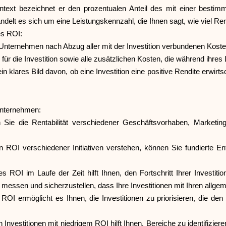
text bezeichnet er den prozentualen Anteil des mit einer bestimm
ndelt es sich um eine Leistungskennzahl, die Ihnen sagt, wie viel Re
es ROI:
 Unternehmen nach Abzug aller mit der Investition verbundenen Kosten
ür die Investition sowie alle zusätzlichen Kosten, die während ihres
n klares Bild davon, ob eine Investition eine positive Rendite erwirtsc
 Unternehmen:
en Sie die Rentabilität verschiedener Geschäftsvorhaben, Market
n ROI verschiedener Initiativen verstehen, können Sie fundierte E
s ROI im Laufe der Zeit hilft Ihnen, den Fortschritt Ihrer Investi
zu messen und sicherzustellen, dass Ihre Investitionen mit Ihren all
ROI ermöglicht es Ihnen, die Investitionen zu priorisieren, die de
 Investitionen mit niedrigem ROI hilft Ihnen, Bereiche zu identifizier