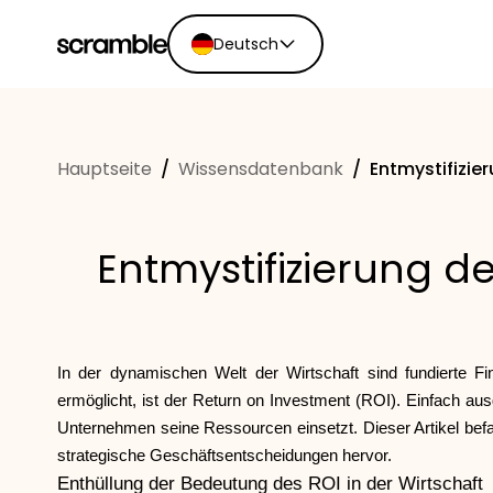
Deutsch
English
Ελληνικά
Hauptseite
/
Wissensdatenbank
/
Entmystifizie
Español
Português
Dutch
Entmystifizierung de
Deutsch
Eesti keel
In der dynamischen Welt der Wirtschaft sind fundierte Fi
ermöglicht, ist der Return on Investment (ROI). Einfach ausge
Unternehmen seine Ressourcen einsetzt. Dieser Artikel bef
strategische Geschäftsentscheidungen hervor.
Enthüllung der Bedeutung des ROI in der Wirtschaft