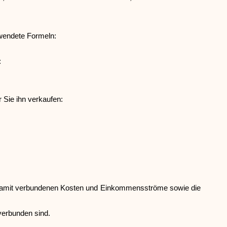
Hilfe
rwendete Formeln:
:
 Sie ihn verkaufen:
ask@scrambleup.com
+372 712 2955
 die damit verbundenen Kosten und Einkommensströme sowie die
verbunden sind.