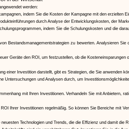
 angewendet werden:
mpagnen, indem Sie die Kosten der Kampagne mit den erzielten Ei
odukteinführungen durch Analyse der Entwicklungskosten, der Mark
chulungsprogrammen, indem Sie die Schulungskosten und die daraus r
 von Bestandsmanagementstrategien zu bewerten. Analysieren Sie d
r Geräte den ROI, um festzustellen, ob die Kosteneinsparungen oder 
einer Investition darstellt, gibt es Strategien, die Sie anwenden k
liche Untersuchungen und Analysen durch, um Investitionsmöglichkeit
enhang mit Ihren Investitionen. Verhandeln Sie mit Anbietern, ratio
ROI Ihrer Investitionen regelmäßig. So können Sie Bereiche mit Verb
euesten Technologien und Trends, die die Effizienz und damit die Ren