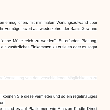
Markenauswahl
hnen ermöglichen, mit minimalem Wartungsaufwand über
 Ihr Vermögenswert auf wiederkehrender Basis Gewinne
Rechner
, "ohne Mühe reich zu werden". Es erfordert Planung,
n, ein zusätzliches Einkommen zu erzielen oder es sogar
Rundenverlauf
Blog
ne Vorstellung von den verschiedenen Möglichkeiten zu
Kontaktieren Sie uns
z, können Sie diese vermieten und so ein regelmäßiges
ten.
iben und es auf Plattformen wie Amazon Kindle Direct