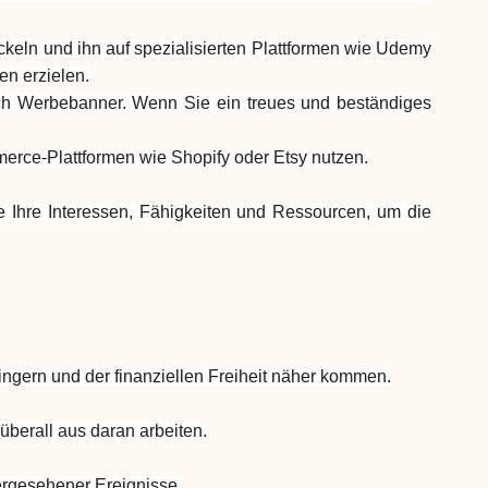
Hilfe
keln und ihn auf spezialisierten Plattformen wie Udemy
en erzielen.
urch Werbebanner. Wenn Sie ein treues und beständiges
erce-Plattformen wie Shopify oder Etsy nutzen.
e Ihre Interessen, Fähigkeiten und Ressourcen, um die
ask@scrambleup.com
+372 712 2955
ingern und der finanziellen Freiheit näher kommen.
überall aus daran arbeiten.
hergesehener Ereignisse.