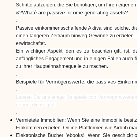
Schritte aufzeigen, die Sie benötigen, um Ihren eigenen 
&?Whaté are passive income generating assets?
.
Passive einkommensschaffende Aktiva sind solche, di
einen längeren Zeitraum hinweg Gewinne zu erzielen.
erwirtschaftet.
Ein wichtiger Aspekt, den es zu beachten gilt, ist,
anfängliches Engagement und in einigen Fällen auch fin
zu Ihrer Haupteinnahmequelle zu machen.
.
Beispiele für Vermögenswerte, die passives Einkom
.
Lassen Sie uns einige Beispiele von Vermögenswerten 
geben, die es gibt:
.
Vermietete Immobilien: Wenn Sie eine Immobilie besit
Einkommen erzielen. Online-Plattformen wie Airbnb mach
Elektronische Bücher (ebooks): Wenn Sie geschickt o