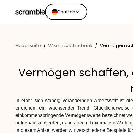
Deutsch
English
Ελληνικά
Hauptseite
/
Wissensdatenbank
/
Vermögen sch
Español
Português
Dutch
Vermögen schaffen, d
Deutsch
Eesti keel
In einer sich ständig verändernden Arbeitswelt ist 
erreichen, ein wachsender Trend. Glücklicherweise
einkommensbringende Vermögenswerte bezeichnet werden
aufgebaut zu werden, dann aber mit minimalem Wartung
In diesem Artikel werden wir verschiedene Beispiele f