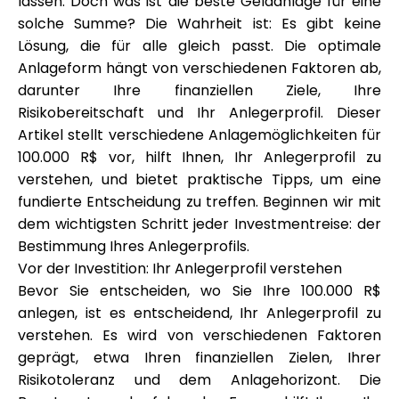
lassen. Doch was ist die beste Geldanlage für eine
Markenauswahl
solche Summe? Die Wahrheit ist: Es gibt keine
Lösung, die für alle gleich passt. Die optimale
Anlageform hängt von verschiedenen Faktoren ab,
darunter Ihre finanziellen Ziele, Ihre
Rechner
Risikobereitschaft und Ihr Anlegerprofil. Dieser
Artikel stellt verschiedene Anlagemöglichkeiten für
100.000 R$ vor, hilft Ihnen, Ihr Anlegerprofil zu
Rundenverlauf
verstehen, und bietet praktische Tipps, um eine
fundierte Entscheidung zu treffen. Beginnen wir mit
dem wichtigsten Schritt jeder Investmentreise: der
Bestimmung Ihres Anlegerprofils.
Blog
Vor der Investition: Ihr Anlegerprofil verstehen
Bevor Sie entscheiden, wo Sie Ihre 100.000 R$
anlegen, ist es entscheidend, Ihr Anlegerprofil zu
Kontaktieren Sie uns
verstehen. Es wird von verschiedenen Faktoren
geprägt, etwa Ihren finanziellen Zielen, Ihrer
Risikotoleranz und dem Anlagehorizont. Die