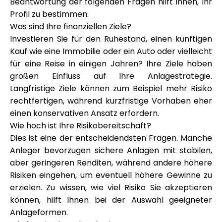
Beantwortung der folgenden Fragen hilft Ihnen, Ihr
Hilfe
Profil zu bestimmen:
Was sind Ihre finanziellen Ziele?
Investieren Sie für den Ruhestand, einen künftigen
Kauf wie eine Immobilie oder ein Auto oder vielleicht
für eine Reise in einigen Jahren? Ihre Ziele haben
Mein Konto
großen Einfluss auf Ihre Anlagestrategie.
Langfristige Ziele können zum Beispiel mehr Risiko
Finanzierung erhalten
rechtfertigen, während kurzfristige Vorhaben eher
einen konservativen Ansatz erfordern.
Wie hoch ist Ihre Risikobereitschaft?
Dies ist eine der entscheidendsten Fragen. Manche
Anleger bevorzugen sichere Anlagen mit stabilen,
aber geringeren Renditen, während andere höhere
ask@scrambleup.com
Risiken eingehen, um eventuell höhere Gewinne zu
+372 712 2955
erzielen. Zu wissen, wie viel Risiko Sie akzeptieren
können, hilft Ihnen bei der Auswahl geeigneter
Anlageformen.