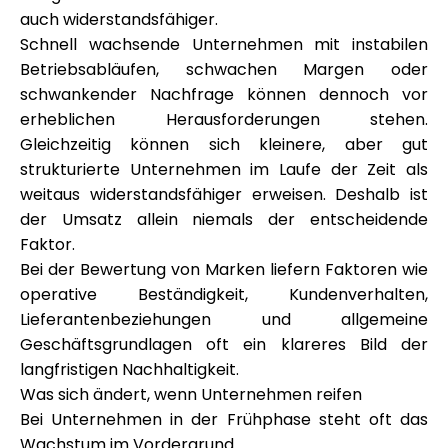
Hilfe
auch widerstandsfähiger.
Schnell wachsende Unternehmen mit instabilen
Betriebsabläufen, schwachen Margen oder
schwankender Nachfrage können dennoch vor
erheblichen Herausforderungen stehen.
Mein Konto
Gleichzeitig können sich kleinere, aber gut
strukturierte Unternehmen im Laufe der Zeit als
Finanzierung erhalten
weitaus widerstandsfähiger erweisen. Deshalb ist
der Umsatz allein niemals der entscheidende
Faktor.
Bei der Bewertung von Marken liefern Faktoren wie
operative Beständigkeit, Kundenverhalten,
Lieferantenbeziehungen und allgemeine
ask@scrambleup.com
Geschäftsgrundlagen oft ein klareres Bild der
+372 712 2955
langfristigen Nachhaltigkeit.
Was sich ändert, wenn Unternehmen reifen
Bei Unternehmen in der Frühphase steht oft das
Wachstum im Vordergrund.