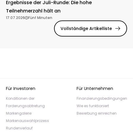
Ergebnisse der Juli-Runde: Die hohe
Teilnehmerzahl hält an
17.07.2026
Fünf Minuten
Vollständige Artikelliste
Für Investoren
Für Unternehmen
Konditionen der
Finanzierungsbedingungen
Forderungsabtretung
Wie es funktioniert
Markengalerie
Bewerbung einreichen
Markenauswahlprozess
Rundenverlauf