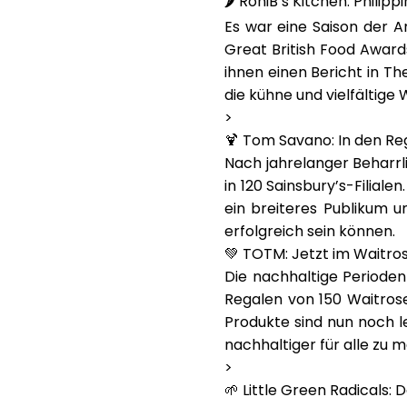
🌶️ RoniB’s Kitchen: Phil
Es war eine Saison der 
Great British Food Awar
ihnen einen Bericht in
Th
die kühne und vielfältige 
>
🍹 Tom Savano: In den Re
Nach jahrelanger Beharrl
in 120 Sainsbury’s-Filialen.
ein breiteres Publikum 
erfolgreich sein können.
💚 TOTM: Jetzt im Waitro
Die nachhaltige Period
Regalen von
150 Waitrose
Produkte sind nun noch l
nachhaltiger für alle zu 
>
🌱 Little Green Radicals: