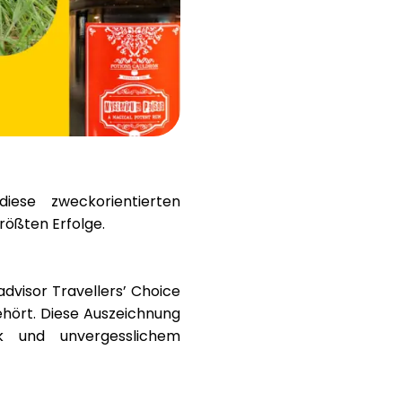
Hilfe
ask@scrambleup.com
+372 712 2955
iese zweckorientierten
rößten Erfolge.
advisor Travellers’ Choice
ehört. Diese Auszeichnung
nk und unvergesslichem