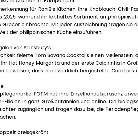
ippinische Aromen im Rampenlicht
Anerkennung für
RoniB’s Kitchen
. Ihre
Knoblauch-Chili-Pa
ds 2025
, während ihr lebhaftes Sortiment an philippini
e Grocer
einbrachte. Mit jeder Auszeichnung tragen sie d
Welt der philippinischen Küche einzuführen.
galen von Sainsbury’s
ichkeit feierte
Tom Savano Cocktails
einen Meilenstein: 
 Ihr
Hot Honey Margarita
und der erste
Caipirinha
in Gro
und beweisen, dass handwerklich hergestellte Cocktai
se
enpflegemarke
TOTM
hat ihre Einzelhandelspräsenz erwei
-Filialen in ganz Großbritannien und online
. Die biolog
eichter zugänglich und tragen dazu bei, die Periodenpfle
machen.
 Doppelt preisgekrönt