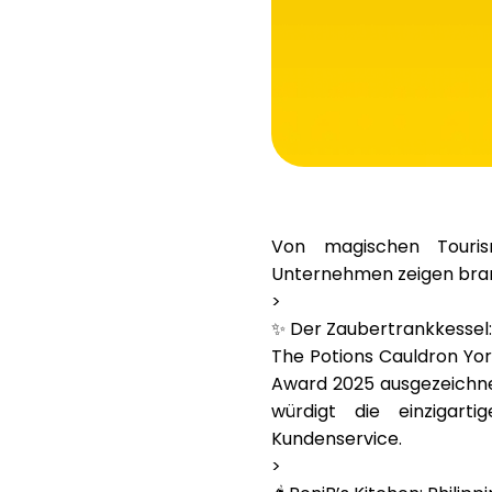
Von magischen Tourism
Unternehmen zeigen branc
>
✨ Der Zaubertrankkessel:
The Potions Cauldron Yo
Award 2025
ausgezeichne
würdigt die einzigart
Kundenservice.
>