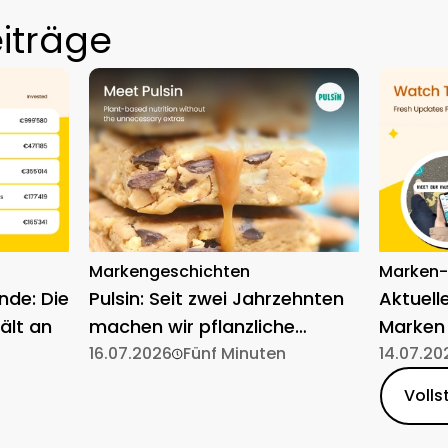
iträge
Markengeschichten
Marken
nde: Die
Pulsin: Seit zwei Jahrzehnten
Aktuell
ält an
machen wir pflanzliche
Marken
Ernährung einfach
16.07.2026
Fünf Minuten
14.07.20
Volls