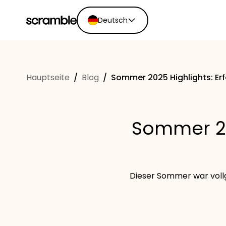
Deutsch
English
Ελληνικά
Hauptseite
/
Blog
/
Sommer 2025 Highlights: Erf
Español
Português
Dutch
Sommer 20
Deutsch
Eesti keel
Dieser Sommer war vollg