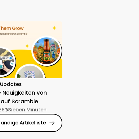
-Updates
e Neuigkeiten von
 auf Scramble
26
Sieben Minuten
tändige Artikelliste