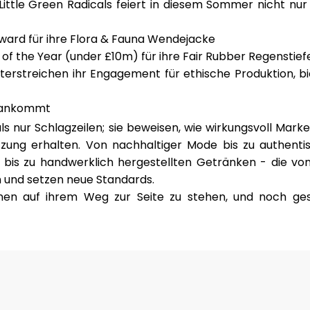
Little Green Radicals
feiert in diesem Sommer nicht nur 
Award
für ihre Flora & Fauna Wendejacke
ve of the Year (under £10m)
für ihre Fair Rubber Regenstief
erstreichen ihr Engagement für ethische Produktion, bi
s ankommt
als nur Schlagzeilen; sie beweisen, wie wirkungsvoll Ma
ützung erhalten. Von nachhaltiger Mode bis zu authent
 bis zu handwerklich hergestellten Getränken - die vo
und setzen neue Standards.
ihnen auf ihrem Weg zur Seite zu stehen, und noch ge