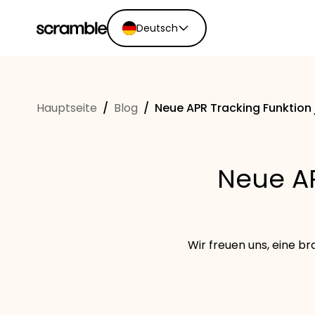
Deutsch
English
Ελληνικά
Hauptseite
/
Blog
/
Neue APR Tracking Funktion j
Español
Português
Dutch
Neue AP
Deutsch
Eesti keel
Wir freuen uns, eine b