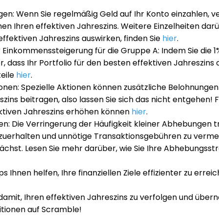
n: Wenn Sie regelmäßig Geld auf Ihr Konto einzahlen, ve
n Ihren effektiven Jahreszins. Weitere Einzelheiten darü
ffektiven Jahreszins auswirken, finden Sie
hier
.
er Einkommenssteigerung für die Gruppe A: Indem Sie die 
er, dass Ihr Portfolio für den besten effektiven Jahreszins 
teile
hier
.
nen: Spezielle Aktionen können zusätzliche Belohnungen 
zins beitragen, also lassen Sie sich das nicht entgehen! F
ektiven Jahreszins erhöhen können
hier
.
n: Die Verringerung der Häufigkeit kleiner Abhebungen tr
tzuerhalten und unnötige Transaktionsgebühren zu vermei
wächst. Lesen Sie mehr darüber, wie Sie Ihre Abhebungsst
s Ihnen helfen, Ihre finanziellen Ziele effizienter zu erreic
amit, Ihren effektiven Jahreszins zu verfolgen und übern
titionen auf Scramble!