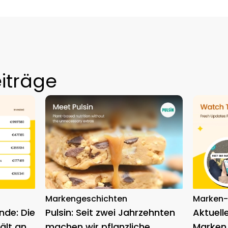
iträge
Markengeschichten
Marken
nde: Die
Pulsin: Seit zwei Jahrzehnten
Aktuell
ält an
machen wir pflanzliche
Marken