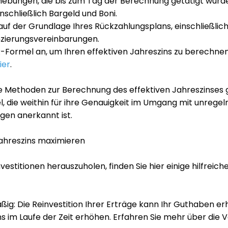
hebungen, die bis zum Tag der Berechnung getätigt wurd
nschließlich Bargeld und Boni.
auf der Grundlage Ihres Rückzahlungsplans, einschließlic
nzierungsvereinbarungen
.
-Formel an, um Ihren effektiven Jahreszins zu berechnen.
ier
.
Methoden zur Berechnung des effektiven Jahreszinses g
, die weithin für ihre Genauigkeit im Umgang mit unreg
en anerkannt ist.
Jahreszins maximieren
estitionen herauszuholen, finden Sie hier einige hilfreich
ßig: Die Reinvestition Ihrer Erträge kann Ihr Guthaben e
s im Laufe der Zeit erhöhen. Erfahren Sie mehr über die Vo