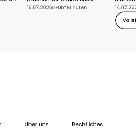
Ernährung einfach
16.07.2026
Fünf Minuten
14.07.20
Volls
n
Über uns
Rechtliches