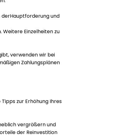
en.
h der
Hauptforderung und
 Weitere Einzelheiten zu
ibt, verwenden wir bei
elmäßigen Zahlungsplänen
e Tipps zur Erhöhung Ihres
rheblich vergrößern und
rteile der Reinvestition