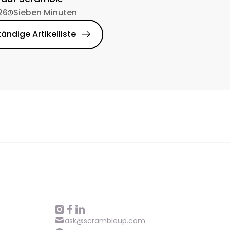
26
Sieben Minuten
tändige Artikelliste
ask@scrambleup.com