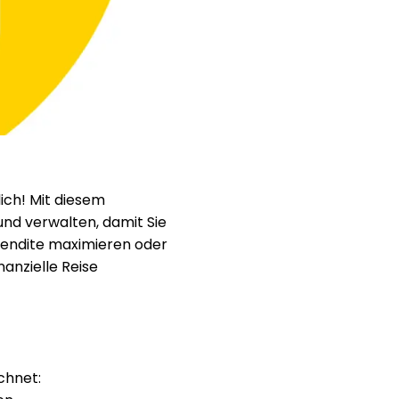
Hilfe
ask@scrambleup.com
+372 712 2955
ch! Mit diesem
und verwalten, damit Sie
 Rendite maximieren oder
nanzielle Reise
chnet: