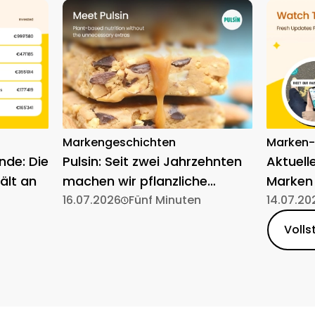
Markengeschichten
Marken
nde: Die
Pulsin: Seit zwei Jahrzehnten
Aktuell
ält an
machen wir pflanzliche
Marken
Ernährung einfach
16.07.2026
Fünf Minuten
14.07.20
Volls