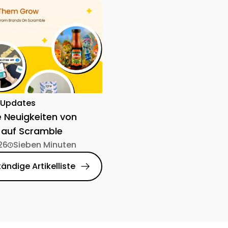
-Updates
e Neuigkeiten von
 auf Scramble
26
Sieben Minuten
tändige Artikelliste