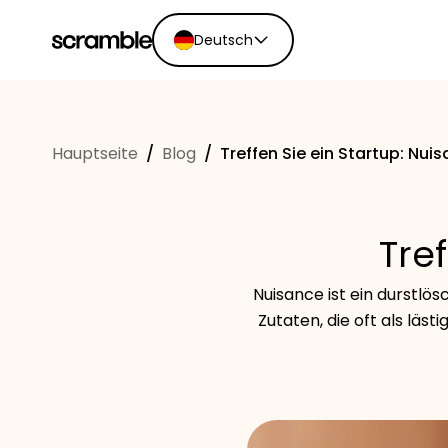
Deutsch
English
Ελληνικά
Hauptseite
/
Blog
/
Treffen Sie ein Startup: Nui
Español
Português
Dutch
Tre
Deutsch
Eesti keel
Nuisance ist ein durstlös
Zutaten, die oft als läst