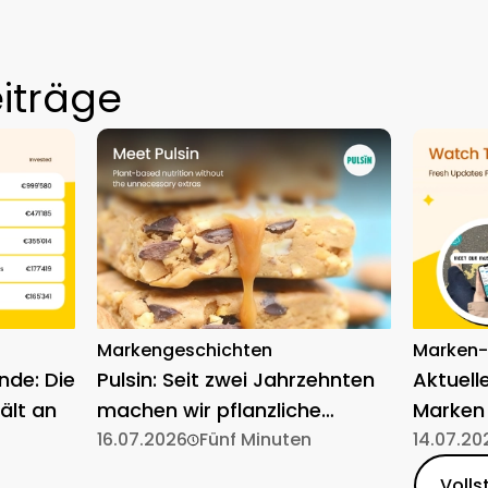
iträge
Markengeschichten
Marken
nde: Die
Pulsin: Seit zwei Jahrzehnten
Aktuell
ält an
machen wir pflanzliche
Marken
Ernährung einfach
16.07.2026
Fünf Minuten
14.07.20
Volls