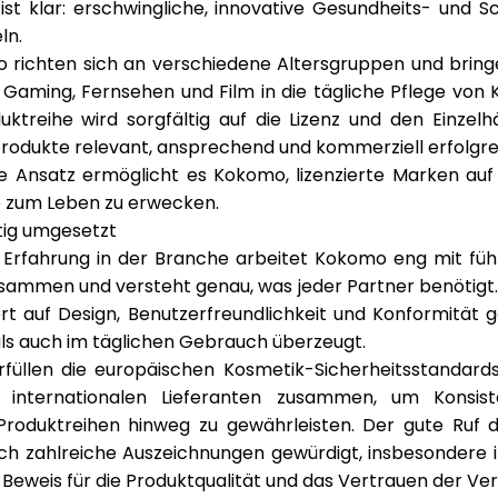
st klar:
erschwingliche, innovative Gesundheits- und S
eln
.
 richten sich an verschiedene Altersgruppen und bringe
 Gaming, Fernsehen und Film in die tägliche Pflege von 
ktreihe wird sorgfältig auf die Lizenz und den Einzelh
 Produkte relevant, ansprechend und kommerziell erfolgrei
 Ansatz ermöglicht es Kokomo, lizenzierte Marken auf 
 zum Leben zu erwecken.
htig umgesetzt
n Erfahrung in der Branche arbeitet Kokomo eng mit
fü
sammen und versteht genau, was jeder Partner benötigt. 
t auf Design, Benutzerfreundlichkeit und Konformität ge
als auch im täglichen Gebrauch überzeugt.
füllen die
europäischen Kosmetik-Sicherheitsstandard
 internationalen Lieferanten zusammen, um Konsiste
e Produktreihen hinweg zu gewährleisten. Der gute Ruf
rch
zahlreiche Auszeichnungen
gewürdigt, insbesondere i
 Beweis für die Produktqualität und das Vertrauen der Ve