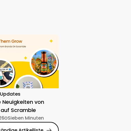
-Updates
e Neuigkeiten von
 auf Scramble
26
Sieben Minuten
tändige Artikelliste