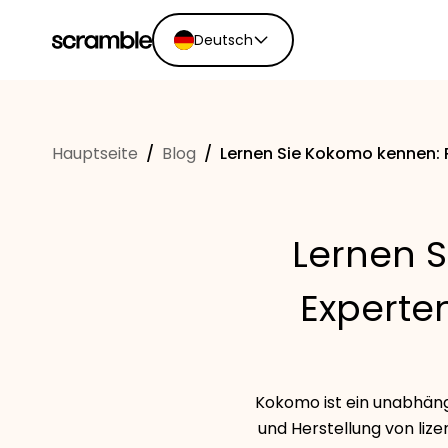
Deutsch
English
Ελληνικά
Hauptseite
/
Blog
/
Lernen Sie Kokomo kennen: P
Español
Português
Dutch
Lernen S
Deutsch
Eesti keel
Experten
Kokomo ist ein unabhängi
und Herstellung von lize