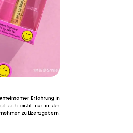
Hilfe
ask@scrambleup.com
+372 712 2955
gemeinsamer Erfahrung
in
t sich nicht nur in der
ernehmen zu Lizenzgebern,