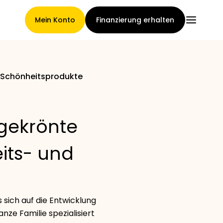
Mein Konto
Finanzierung erhalten
d Schönheitsprodukte
Hauptseite
sgekrönte
Konditionen der
eits- und
Forderungsabtretung
Markengalerie
 sich auf die Entwicklung
nze Familie spezialisiert