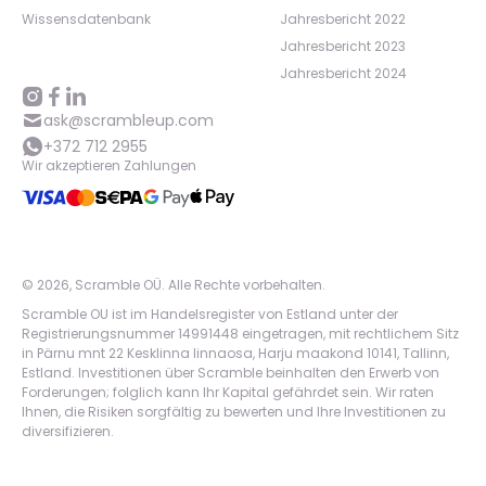
Wissensdatenbank
Jahresbericht 2022
Jahresbericht 2023
Jahresbericht 2024
ask@scrambleup.com
+372 712 2955
Wir akzeptieren Zahlungen
©
2026
,
Scramble OÜ. Alle Rechte vorbehalten
.
Scramble OU ist im Handelsregister von Estland unter der
Registrierungsnummer 14991448 eingetragen, mit rechtlichem Sitz
in Pärnu mnt 22 Kesklinna linnaosa, Harju maakond 10141, Tallinn,
Estland. Investitionen über Scramble beinhalten den Erwerb von
Forderungen; folglich kann Ihr Kapital gefährdet sein. Wir raten
Ihnen, die Risiken sorgfältig zu bewerten und Ihre Investitionen zu
diversifizieren.
App version:
98084af
-
p