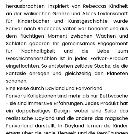
Hilfe
herausbrachten. Inspiriert von Rebeccas Kindheit
an der walisischen Grenze und Alices Leidenschaft
für Kinderbücher und Kunstgeschichte, wurde
Forivor nach Rebeccas Vater Ivor benannt und aus
dem flüchtigen Moment zwischen Wachen und
Mein Konto
Schlafen geboren. Ihr gemeinsames Engagement
für Nachhaltigkeit und die Liebe zum
Finanzierung erhalten
Geschichtenerzählen ist in jedes Forivor-Produkt
eingeflochten. So entstehen zeitlose Stücke, die die
Fantasie anregen und gleichzeitig den Planeten
schonen.
Eine Reise durch Dayland und Forivorland
Forivor's Kollektionen sind mehr als nur Bettwäsche
ask@scrambleup.com
- sie sind immersive Erfahrungen. Jedes Produkt hat
+372 712 2955
ein doppelseitiges Design, wobei eine Seite das
realistische Dayland und die andere das magische
Forivorland darstellt. In Dayland lernen die Kinder
etwas über die reale Tierwelt und die Bemühungen