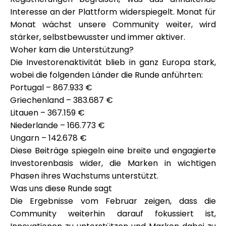
Hilfe
Interesse an der Plattform widerspiegelt. Monat für
Monat wächst unsere Community weiter, wird
stärker, selbstbewusster und immer aktiver.
Woher kam die Unterstützung?
Die Investorenaktivität blieb in ganz Europa stark,
Mein Konto
wobei die folgenden
Länder die Runde anführten
:
Portugal – 867.933 €
Finanzierung erhalten
Griechenland – 383.687 €
Litauen – 367.159 €
Niederlande – 166.773 €
Ungarn – 142.678 €
Diese Beiträge spiegeln eine breite und engagierte
Investorenbasis wider, die Marken in wichtigen
ask@scrambleup.com
Phasen ihres Wachstums unterstützt.
+372 712 2955
Was uns diese Runde sagt
Die Ergebnisse vom Februar zeigen, dass die
Community weiterhin darauf fokussiert ist,