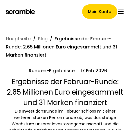
Mein Konto
Hauptseite
/
Blog
/
Ergebnisse der Februar-
Hauptseite
Runde: 2,65 Millionen Euro eingesammelt und 31
Marken finanziert
Runden-Ergebnisse
17 Feb 2026
Konditionen der
Ergebnisse der Februar-Runde:
Forderungsabtretung
2,65 Millionen Euro eingesammelt
und 31 Marken finanziert
Markengalerie
Die Investitionsrunde im Februar schloss mit einer
weiteren starken Performance ab, was das stetige
Wachstum unserer Investorengemeinschaft und die