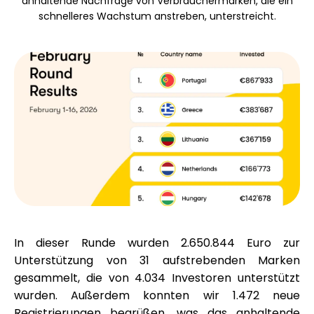
anhaltende Nachfrage von Verbrauchermarken, die ein
Markenauswahl
schnelleres Wachstum anstreben, unterstreicht.
Rechner
Rundenverlauf
Blog
In dieser Runde wurden
2.650.844 Euro
zur
Unterstützung von
31 aufstrebenden Marken
Kontaktieren Sie uns
gesammelt, die von
4.034 Investoren
unterstützt
wurden. Außerdem konnten wir
1.472 neue
Registrierungen
begrüßen, was das anhaltende